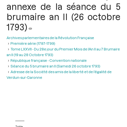
annexe de la séance du 5
brumaire an II (26 octobre
1793)
Archives parlementaires de la Révolution Française
Première série (1787-1799)
Tome LXXVII - Du 28e jour du Premier Mois de l’An II au 7 Brumaire
an II (19 au 28 Octobre 1793)
République française - Convention nationale
Séance du 5 brumaire an II (Samedi 26 octobre 1793)
Adresse de la Société des amis de la liberté et de l’égalité de
Verdun-sur-Garonne
Table