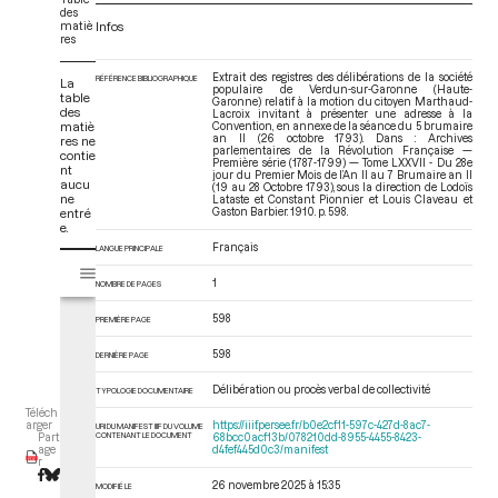
des
matiè
Infos
res
Extrait des registres des délibérations de la société
RÉFÉRENCE BIBLIOGRAPHIQUE
La
populaire de Verdun-sur-Garonne (Haute-
table
Garonne) relatif à la motion du citoyen Marthaud-
des
Lacroix invitant à présenter une adresse à la
matiè
Convention, en annexe de la séance du 5 brumaire
an II (26 octobre 1793). Dans : Archives
res ne
parlementaires de la Révolution Française —
contie
Première série (1787-1799) — Tome LXXVII - Du 28e
nt
jour du Premier Mois de l’An II au 7 Brumaire an II
aucu
(19 au 28 Octobre 1793)
, sous la direction de Lodoïs
ne
Lataste et Constant Pionnier et Louis Claveau et
entré
Gaston Barbier. 1910. p. 598.
e.
Français
LANGUE PRINCIPALE
V
Tome LXXVII - Du 28e jour du Premier Mois de l’An II au 7 Brumaire an I
i
1
NOMBRE DE PAGES
s
u
598
PREMIÈRE PAGE
a
598
DERNIÈRE PAGE
l
i
Délibération ou procès verbal de collectivité
TYPOLOGIE DOCUMENTAIRE
s
Téléch
e
https://iiif.persee.fr/b0e2cf11-597c-427d-8ac7-
arger
URI DU MANIFEST IIIF DU VOLUME
CONTENANT LE DOCUMENT
68bcc0acf13b/078210dd-8955-4455-8423-
Part
u
d4fef445d0c3/manifest
age
r
r
26 novembre 2025 à 15:35
M
MODIFIÉ LE