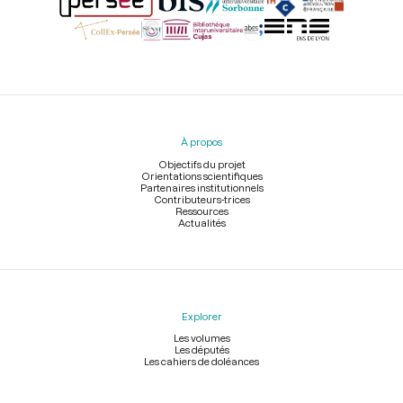
Menu
du
pied
À propos
de
page
Objectifs du projet
Orientations scientifiques
Partenaires institutionnels
Contributeurs-trices
Ressources
Actualités
Explorer
Les volumes
Les députés
Les cahiers de doléances