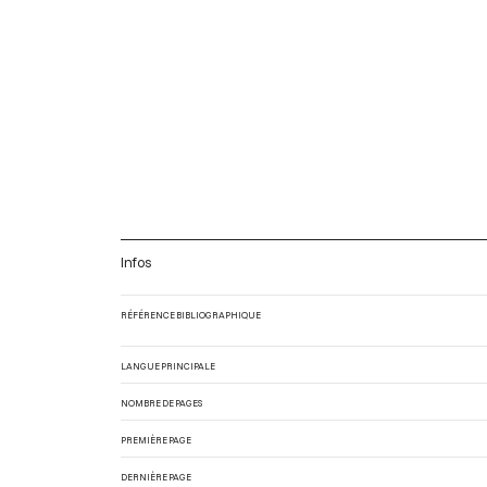
Infos
RÉFÉRENCE BIBLIOGRAPHIQUE
LANGUE PRINCIPALE
NOMBRE DE PAGES
PREMIÈRE PAGE
DERNIÈRE PAGE