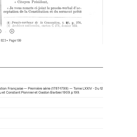
 823
• Page 199
lution Française — Première série (1787-1799) — Tome LXXIV - Du 12
u et Constant Pionnier et Gaston Barbier. 1909. p. 199.