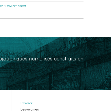
92f9e76bc58e/manifest
onographiques numérisés construits en
Explorer
Les volumes