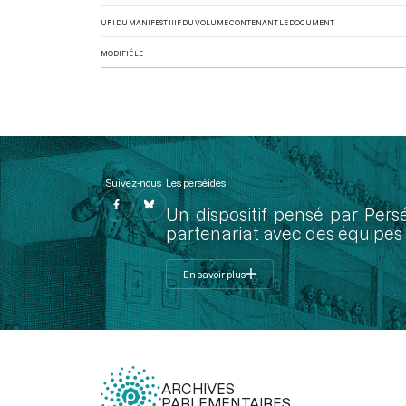
URI DU MANIFEST IIIF DU VOLUME CONTENANT LE DOCUMENT
MODIFIÉ LE
Suivez-nous
Les perséides
Un dispositif pensé par Pers
partenariat avec des équipes 
En savoir plus
ARCHIVES
PARLEMENTAIRES