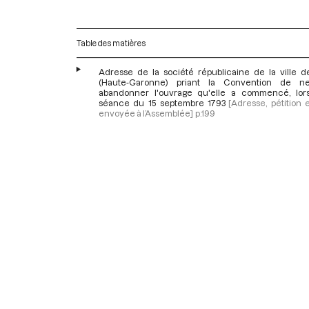
Table des matières
Adresse de la société républicaine de la ville d
(Haute-Garonne) priant la Convention de ne
abandonner l'ouvrage qu'elle a commencé, lor
séance du 15 septembre 1793
[Adresse, pétition e
envoyée à l’Assemblée]
p.199