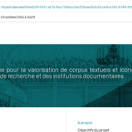
https://iiif.persee.fr/b0e2cf11-597c-427d-8ac7-68bcc0acf13b/ae0b3c55-ce1b-4392-9386-
20 octobre 2024 à 04:29
ée pour la valorisation de corpus textuels et ic
de recherche et des institutions documentaires.
À propos
Objectifs du projet