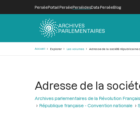
Persée
Portail Persée
Perséides
Data Persée
Blog
ARCHIVES
PARLEMENTAIRES
Fil
Accueil
Explorer
Les volumes
Adresse de la société républicaine 
d'Ariane
Adresse de la sociét
Archives parlementaires de la Révolution Françai
République française - Convention nationale