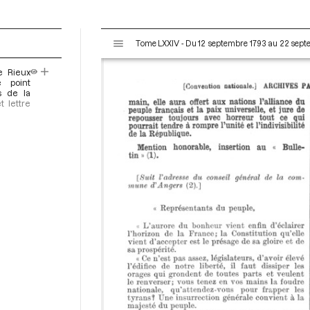
V
Tome LXXIV - Du 12 septembre 1793 au 22 sep
i
s
e Rieux
u
 point
a
s de la
t lettre
l
i
s
e
u
r
M
i
r
a
d
o
r