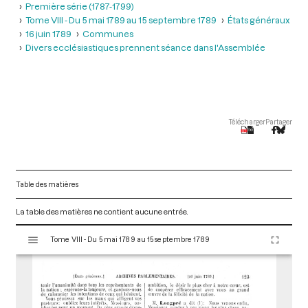
Première série (1787-1799)
Tome VIII - Du 5 mai 1789 au 15 septembre 1789
États généraux
16 juin 1789
Communes
Divers ecclésiastiques prennent séance dans l'Assemblée
Télécharger
Partager
Table des matières
La table des matières ne contient aucune entrée.
V
Tome VIII - Du 5 mai 1789 au 15 septembre 1789
i
s
u
a
l