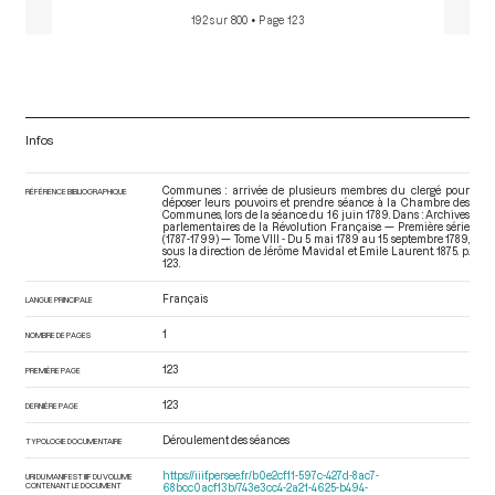
192 sur 800
• Page 123
Infos
Communes : arrivée de plusieurs membres du clergé pour
RÉFÉRENCE BIBLIOGRAPHIQUE
déposer leurs pouvoirs et prendre séance à la Chambre des
Communes, lors de la séance du 16 juin 1789. Dans : Archives
parlementaires de la Révolution Française — Première série
(1787-1799) — Tome VIII - Du 5 mai 1789 au 15 septembre 1789
,
sous la direction de Jérôme Mavidal et Emile Laurent. 1875. p.
123.
Français
LANGUE PRINCIPALE
1
NOMBRE DE PAGES
123
PREMIÈRE PAGE
123
DERNIÈRE PAGE
Déroulement des séances
TYPOLOGIE DOCUMENTAIRE
https://iiif.persee.fr/b0e2cf11-597c-427d-8ac7-
URI DU MANIFEST IIIF DU VOLUME
CONTENANT LE DOCUMENT
68bcc0acf13b/743e3cc4-2a21-4625-b494-