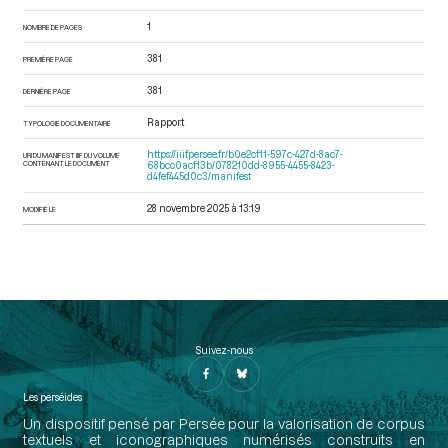
1
NOMBRE DE PAGES
381
PREMIÈRE PAGE
381
DERNIÈRE PAGE
Rapport
TYPOLOGIE DOCUMENTAIRE
https://iiif.persee.fr/b0e2cf11-597c-427d-8ac7-
URI DU MANIFEST IIIF DU VOLUME
CONTENANT LE DOCUMENT
68bcc0acf13b/078210dd-8955-4455-8423-
d4fef445d0c3/manifest
28 novembre 2025 à 13:19
MODIFIÉ LE
Suivez-nous
Les perséides
Un dispositif pensé par Persée pour la valorisation de corpus
textuels et iconographiques numérisés construits en