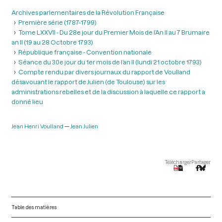
Archives parlementaires de la Révolution Française
Première série (1787-1799)
Tome LXXVII - Du 28e jour du Premier Mois de l’An II au 7 Brumaire
an II (19 au 28 Octobre 1793)
République française - Convention nationale
Séance du 30e jour du 1er mois de l’an II (lundi 21 octobre 1793)
Compte rendu par divers journaux du rapport de Voulland
désavouant le rapport de Julien (de Toulouse) sur les
administrations rebelles et de la discussion à laquelle ce rapport a
donné lieu
Jean Henri Voulland
Jean Julien
Télécharger
Partager
Table des matières