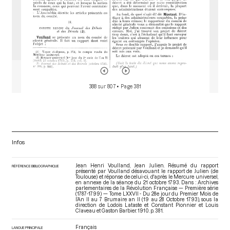
388 sur 807
• Page 381
Infos
Jean Henri Voulland, Jean Julien. Résumé du rapport
RÉFÉRENCE BIBLIOGRAPHIQUE
présenté par Voulland désavouant le rapport de Julien (de
Toulouse) et réponse de celui-ci, d'après le Mercure universel,
en annexe de la séance du 21 octobre 1793. Dans : Archives
parlementaires de la Révolution Française — Première série
(1787-1799) — Tome LXXVII - Du 28e jour du Premier Mois de
l’An II au 7 Brumaire an II (19 au 28 Octobre 1793)
, sous la
direction de Lodoïs Lataste et Constant Pionnier et Louis
Claveau et Gaston Barbier. 1910. p. 381.
Français
LANGUE PRINCIPALE