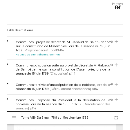
Partager
Table des matières
Communes : projet de décret de M. Rabaud de Saint-Etienne
sur la constitution de l'Assemblée, lors de la séance du 15 juin
1789
[Projet de décret]
pp.113-114
Rabaud de Saint-Étienne Jean-Paul
Communes : discussion suite au projet de décret de M. Rabaud
de Saint-Etienne sur la constitution de l'Assemblée, lors de la
séance du 15 juin 1789
[Discussion]
p.114
Communes : arrivée d'une députation de la noblesse, lors de la
séance du 15 juin 1789
[Déroulement des séances]
p.114
Communes : réponse du Président à la députation de la
noblesse, lors de la séance du 15 juin 1789
[Déroulement des
séances]
p.114
Bailly Jean Sylvain
V
Tome VIII - Du 5 mai 1789 au 15 septembre 1789
i
Communes : vérification des pouvoirs de M. Lavenue, lors de la
s
séance du 15 juin 1789
[Élection et nomination aux fonctions de