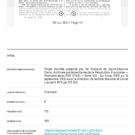
182 sur 800
• Page 113
Infos
Projet d'arrêté présenté par M. Rabaud de Saint-Etienne.
RÉFÉRENCE BIBLIOGRAPHIQUE
Dans : Archives parlementaires de la Révolution Française —
Première série (1787-1799) — Tome VIII - Du 5 mai 1789 au 15
septembre 1789
, sous la direction de Jérôme Mavidal et Emile
Laurent. 1875. pp. 113-120.
Français
LANGUE PRINCIPALE
8
NOMBRE DE PAGES
113
PREMIÈRE PAGE
120
DERNIÈRE PAGE
https://iiif.persee.fr/b0e2cf11-597c-427d-8ac7-
URI DU MANIFEST IIIF DU VOLUME
CONTENANT LE DOCUMENT
68bcc0acf13b/743e3cc4-2a21-4625-b494-