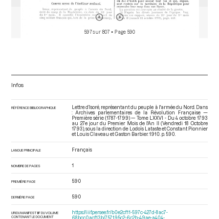
597 sur 807
• Page 590
Infos
Lettre d’Isoré, représentant du peuple à l'armée du Nord. Dans
RÉFÉRENCE BIBLIOGRAPHIQUE
: Archives parlementaires de la Révolution Française —
Première série (1787-1799) — Tome LXXVI - Du 4 octobre 1793
au 27e jour du Premier Mois de l'An II (Vendredi 18 Octobre
1793)
, sous la direction de Lodoïs Lataste et Constant Pionnier
et Louis Claveau et Gaston Barbier. 1910. p. 590.
Français
LANGUE PRINCIPALE
1
NOMBRE DE PAGES
590
PREMIÈRE PAGE
590
DERNIÈRE PAGE
https://iiif.persee.fr/b0e2cf11-597c-427d-8ac7-
URI DU MANIFEST IIIF DU VOLUME
CONTENANT LE DOCUMENT
68bcc0acf13b/757195c2-6c2b-49ae-a404-