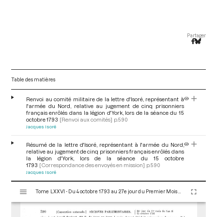
Partager
Table des matières
Renvoi au comité militaire de la lettre d'Isoré, représentant à
l'armée du Nord, relative au jugement de cinq prisonniers
français enrôlés dans la légion d'York, lors de la séance du 15
octobre 1793
[Renvoi aux comités]
p.590
Jacques Isoré
Résumé de la lettre d'Isoré, représentant à l'armée du Nord,
relative au jugement de cinq prisonniers français enrôlés dans
la légion d'York, lors de la séance du 15 octobre
1793
[Correspondance des envoyés en mission]
p.590
Jacques Isoré
V
Tome LXXVI - Du 4 octobre 1793 au 27e jour du Premier Mois de l'An II (Vendredi 18 Octobre 1793)
i
s
u