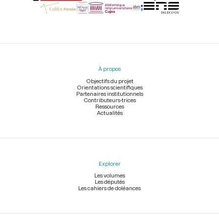
Menu
du
pied
À propos
de
page
Objectifs du projet
Orientations scientifiques
Partenaires institutionnels
Contributeurs-trices
Ressources
Actualités
Explorer
Les volumes
Les députés
Les cahiers de doléances