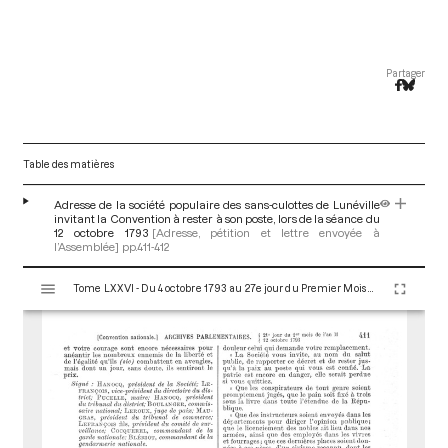
Partager
Table des matières
Adresse de la société populaire des sans-culottes de Lunéville
invitant la Convention à rester à son poste, lors de la séance du
12 octobre 1793
[Adresse, pétition et lettre envoyée à
l’Assemblée]
pp.411-412
V
Tome LXXVI - Du 4 octobre 1793 au 27e jour du Premier Mois de l'An II (Vendredi 18 Octobre 1793)
i
s
u
a
l
i
s
e
u