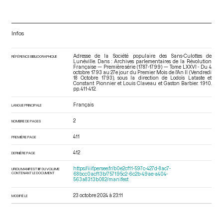
Infos
Adresse de la Société populaire des Sans-Culottes de
RÉFÉRENCE BIBLIOGRAPHIQUE
Lunéville. Dans : Archives parlementaires de la Révolution
Française — Première série (1787-1799) — Tome LXXVI - Du 4
octobre 1793 au 27e jour du Premier Mois de l'An II (Vendredi
18 Octobre 1793)
, sous la direction de Lodoïs Lataste et
Constant Pionnier et Louis Claveau et Gaston Barbier. 1910.
pp. 411-412.
Français
LANGUE PRINCIPALE
2
NOMBRE DE PAGES
411
PREMIÈRE PAGE
412
DERNIÈRE PAGE
https://iiif.persee.fr/b0e2cf11-597c-427d-8ac7-
URI DU MANIFEST IIIF DU VOLUME
CONTENANT LE DOCUMENT
68bcc0acf13b/757195c2-6c2b-49ae-a404-
563a8313b082/manifest
23 octobre 2024 à 23:11
MODIFIÉ LE