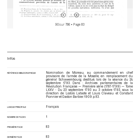
90 sur 786
• Page 83
Infos
Nomination de Moreau, au commandement en chef
RÉFÉRENCE BIBLIOGRAPHIQUE
provisoire de l’armée de la Moselle, en remplacement du
général Schawembourg, destitué, lors de la séance du 24
septembre 1793. Dans : Archives parlementaires de la
Révolution Française — Première série (1787-1799) — Tome
LXXV - Du 23 septembre 1793 au 3 octobre 1793
, sous la
direction de Lodoïs Lataste et Louis Claveau et Constant
Pionnier et Gaston Barbier. 1909. p. 83.
Français
LANGUE PRINCIPALE
1
NOMBRE DE PAGES
83
PREMIÈRE PAGE
83
DERNIÈRE PAGE