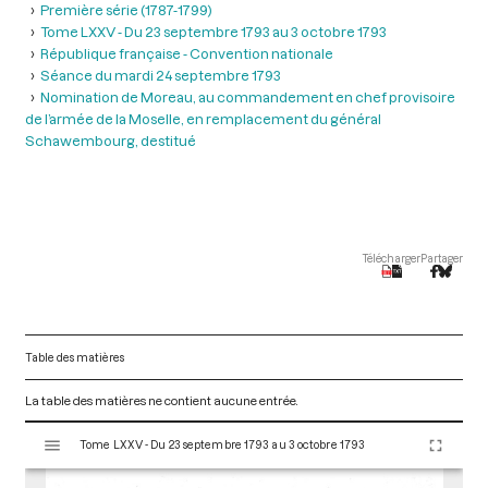
Première série (1787-1799)
Tome LXXV - Du 23 septembre 1793 au 3 octobre 1793
République française - Convention nationale
Séance du mardi 24 septembre 1793
Nomination de Moreau, au commandement en chef provisoire
de l’armée de la Moselle, en remplacement du général
Schawembourg, destitué
Télécharger
Partager
Table des matières
La table des matières ne contient aucune entrée.
V
Tome LXXV - Du 23 septembre 1793 au 3 octobre 1793
i
s