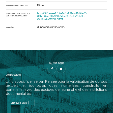
Décret
TYPOLOGIE DOCUMENTAIRE
https://iiif.persee.fr/b0e2cf11-597c-427d-8ac7-
URI DU MANIFEST IIIF DU VOLUME
CONTENANT LE DOCUMENT
68bcc0acf13b/376a5dee-9c6e-4578-b13d-
7f33e6745cfc/manifest
28 novembre 2025 à 10:17
MODIFIÉ LE
Suivez-nous
Les perséides
Un dispositif pensé par Persée pour la valorisation de corpus
textuels et iconographiques numérisés construits en
partenariat avec des équipes de recherche et des institutions
documentaires.
En savoir plus