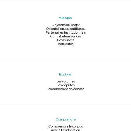
Menu
du
pied
À propos
de
page
Objectifs du projet
Orientations scientifiques
Partenaires institutionnels
Contributeurs-trices
Ressources
Actualités
Explorer
Les volumes
Les députés
Les cahiers de doléances
Comprendre
Comprendre le corpus
Aide à l'exploration