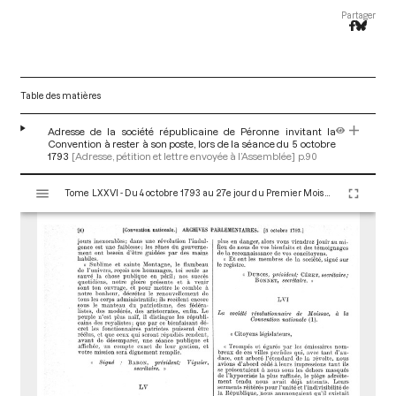
Partager
Table des matières
Adresse de la société républicaine de Péronne invitant la
Convention à rester à son poste, lors de la séance du 5 octobre
1793
[Adresse, pétition et lettre envoyée à l’Assemblée]
p.90
V
Tome LXXVI - Du 4 octobre 1793 au 27e jour du Premier Mois de l'An II (Vendredi 18 Octobre 1793)
i
s
u
a
l
i
s
e
u
r
M
i