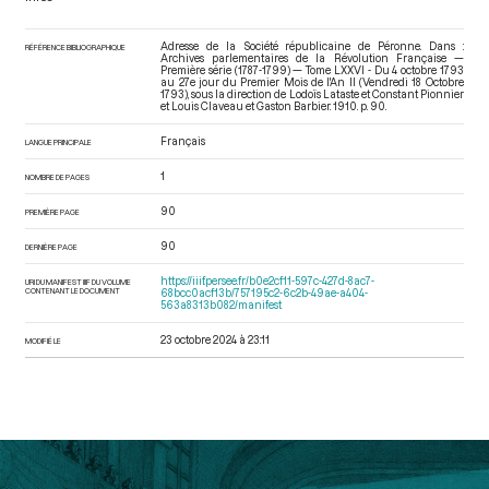
Adresse de la Société républicaine de Péronne. Dans :
RÉFÉRENCE BIBLIOGRAPHIQUE
Archives parlementaires de la Révolution Française —
Première série (1787-1799) — Tome LXXVI - Du 4 octobre 1793
au 27e jour du Premier Mois de l'An II (Vendredi 18 Octobre
1793)
, sous la direction de Lodoïs Lataste et Constant Pionnier
et Louis Claveau et Gaston Barbier. 1910. p. 90.
Français
LANGUE PRINCIPALE
1
NOMBRE DE PAGES
90
PREMIÈRE PAGE
90
DERNIÈRE PAGE
https://iiif.persee.fr/b0e2cf11-597c-427d-8ac7-
URI DU MANIFEST IIIF DU VOLUME
CONTENANT LE DOCUMENT
68bcc0acf13b/757195c2-6c2b-49ae-a404-
563a8313b082/manifest
23 octobre 2024 à 23:11
MODIFIÉ LE