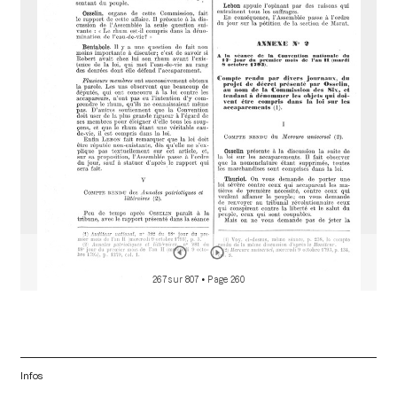
a
d
o
r
267 sur 807
• Page 260
Infos