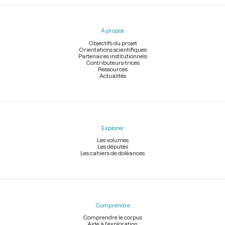
Menu
du
pied
À propos
de
page
Objectifs du projet
Orientations scientifiques
Partenaires institutionnels
Contributeurs-trices
Ressources
Actualités
Explorer
Les volumes
Les députés
Les cahiers de doléances
Comprendre
Comprendre le corpus
Aide à l'exploration