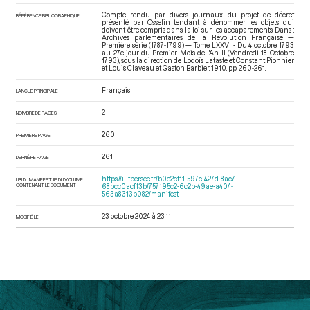
Compte rendu par divers journaux du projet de décret
RÉFÉRENCE BIBLIOGRAPHIQUE
présenté par Osselin tendant à dénommer les objets qui
doivent être compris dans la loi sur les accaparements. Dans :
Archives parlementaires de la Révolution Française —
Première série (1787-1799) — Tome LXXVI - Du 4 octobre 1793
au 27e jour du Premier Mois de l'An II (Vendredi 18 Octobre
1793)
, sous la direction de Lodoïs Lataste et Constant Pionnier
et Louis Claveau et Gaston Barbier. 1910. pp. 260-261.
Français
LANGUE PRINCIPALE
2
NOMBRE DE PAGES
260
PREMIÈRE PAGE
261
DERNIÈRE PAGE
https://iiif.persee.fr/b0e2cf11-597c-427d-8ac7-
URI DU MANIFEST IIIF DU VOLUME
CONTENANT LE DOCUMENT
68bcc0acf13b/757195c2-6c2b-49ae-a404-
563a8313b082/manifest
23 octobre 2024 à 23:11
MODIFIÉ LE