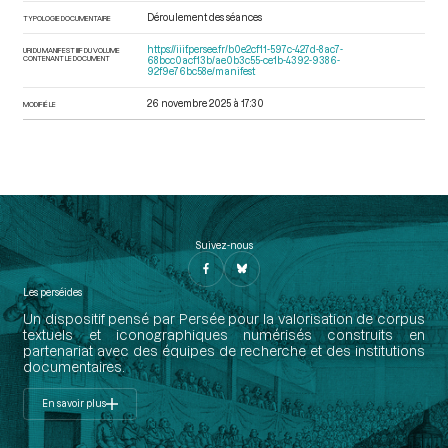
Déroulement des séances
TYPOLOGIE DOCUMENTAIRE
https://iiif.persee.fr/b0e2cf11-597c-427d-8ac7-
URI DU MANIFEST IIIF DU VOLUME
CONTENANT LE DOCUMENT
68bcc0acf13b/ae0b3c55-ce1b-4392-9386-
92f9e76bc58e/manifest
26 novembre 2025 à 17:30
MODIFIÉ LE
Suivez-nous
Les perséides
Un dispositif pensé par Persée pour la valorisation de corpus
textuels et iconographiques numérisés construits en
partenariat avec des équipes de recherche et des institutions
documentaires.
En savoir plus