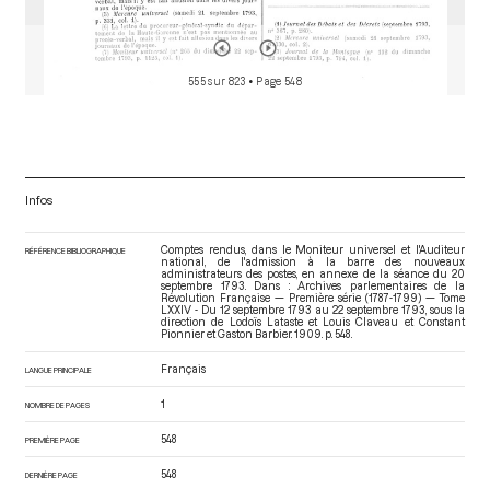
555 sur 823
• Page 548
Infos
Comptes rendus, dans le Moniteur universel et l'Auditeur
RÉFÉRENCE BIBLIOGRAPHIQUE
national, de l'admission à la barre des nouveaux
administrateurs des postes, en annexe de la séance du 20
septembre 1793. Dans : Archives parlementaires de la
Révolution Française — Première série (1787-1799) — Tome
LXXIV - Du 12 septembre 1793 au 22 septembre 1793
, sous la
direction de Lodoïs Lataste et Louis Claveau et Constant
Pionnier et Gaston Barbier. 1909. p. 548.
Français
LANGUE PRINCIPALE
1
NOMBRE DE PAGES
548
PREMIÈRE PAGE
548
DERNIÈRE PAGE