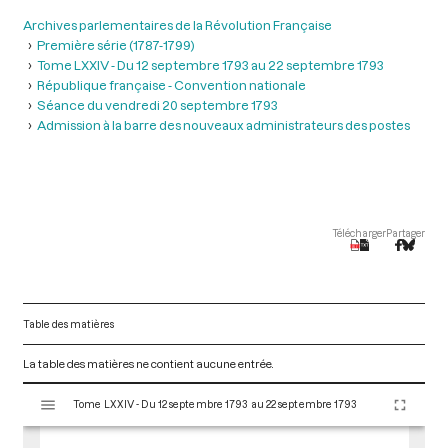
Archives parlementaires de la Révolution Française
Première série (1787-1799)
Tome LXXIV - Du 12 septembre 1793 au 22 septembre 1793
République française - Convention nationale
Séance du vendredi 20 septembre 1793
Admission à la barre des nouveaux administrateurs des postes
Télécharger
Partager
Table des matières
La table des matières ne contient aucune entrée.
V
Tome LXXIV - Du 12 septembre 1793 au 22 septembre 1793
i
s