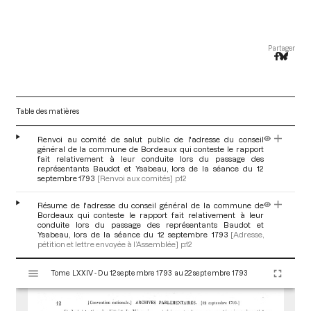
Partager
Table des matières
Renvoi au comité de salut public de l'adresse du conseil
général de la commune de Bordeaux qui conteste le rapport
fait relativement à leur conduite lors du passage des
représentants Baudot et Ysabeau, lors de la séance du 12
septembre 1793
[Renvoi aux comités]
p.12
Résume de l'adresse du conseil général de la commune de
Bordeaux qui conteste le rapport fait relativement à leur
conduite lors du passage des représentants Baudot et
Ysabeau, lors de la séance du 12 septembre 1793
[Adresse,
pétition et lettre envoyée à l’Assemblée]
p.12
V
Tome LXXIV - Du 12 septembre 1793 au 22 septembre 1793
i
s
u