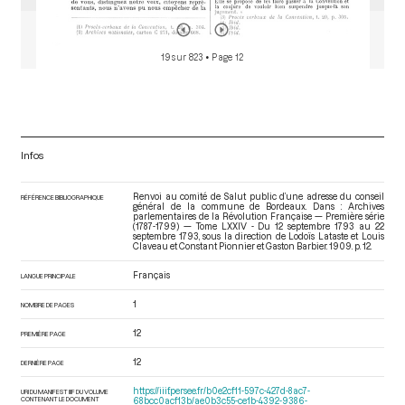
19 sur 823
• Page 12
Infos
Renvoi au comité de Salut public d’une adresse du conseil
RÉFÉRENCE BIBLIOGRAPHIQUE
général de la commune de Bordeaux. Dans : Archives
parlementaires de la Révolution Française — Première série
(1787-1799) — Tome LXXIV - Du 12 septembre 1793 au 22
septembre 1793
, sous la direction de Lodoïs Lataste et Louis
Claveau et Constant Pionnier et Gaston Barbier. 1909. p. 12.
Français
LANGUE PRINCIPALE
1
NOMBRE DE PAGES
12
PREMIÈRE PAGE
12
DERNIÈRE PAGE
https://iiif.persee.fr/b0e2cf11-597c-427d-8ac7-
URI DU MANIFEST IIIF DU VOLUME
CONTENANT LE DOCUMENT
68bcc0acf13b/ae0b3c55-ce1b-4392-9386-