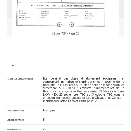
32 sur 786
• Page 25
Infos
État général des objets d'habillement, équipement et
RÉFÉRENCE BIBLIOGRAPHIQUE
campement militaires existant dans les magasins de la
République au 1er août 1793, en annexe de la séance du 23
septembre 1793. Dans : Archives parlementaires de la
Révolution Française — Première série (1787-1799) — Tome
LXXV - Du 23 septembre 1793 au 3 octobre 1793
, sous la
direction de Lodoïs Lataste et Louis Claveau et Constant
Pionnier et Gaston Barbier. 1909. pp. 25-29.
Français
LANGUE PRINCIPALE
5
NOMBRE DE PAGES
25
PREMIÈRE PAGE