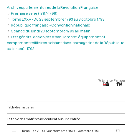
Archives parlementaires de la Révolution Française
Première série (1787-1799)
Tome LXXV - Du 23 septembre 1793 au 3 octobre 1793
République française - Convention nationale
Séance du lundi 23 septembre 1793 au matin
Etat général des objets d’habillement, équipement et
campement militaires existant dans les magasins de la République
au 1er août 1793
Télécharger
Partager
Table des matières
La table des matières ne contient aucune entrée.
V
Tome LXXV - Du 23 septembre 1793 au 3 octobre 1793