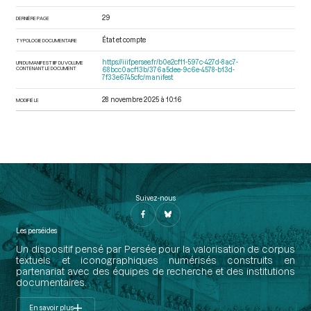
29
DERNIÈRE PAGE
État et compte
TYPOLOGIE DOCUMENTAIRE
https://iiif.persee.fr/b0e2cf11-597c-427d-8ac7-
URI DU MANIFEST IIIF DU VOLUME
CONTENANT LE DOCUMENT
68bcc0acf13b/376a5dee-9c6e-4578-b13d-
7f33e6745cfc/manifest
28 novembre 2025 à 10:16
MODIFIÉ LE
Suivez-nous
Les perséides
Un dispositif pensé par Persée pour la valorisation de corpus
textuels et iconographiques numérisés construits en
partenariat avec des équipes de recherche et des institutions
documentaires.
En savoir plus