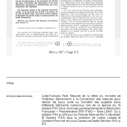
580 sur 807
• Page 573
Infos
Jules-François Paré. Résumé de la lettre du ministre de
RÉFÉRENCE BIBLIOGRAPHIQUE
l'Intérieur demandant à la Convention des mesures pour
résilier les baux suite au transfert des suspects dans
différents bâtiments nationaux, lors de la séance du 15
octobre 1793. Dans : Archives parlementaires de la Révolution
Française — Première série (1787-1799) — Tome LXXVI - Du 4
octobre 1793 au 27e jour du Premier Mois de l'An II (Vendredi
18 Octobre 1793)
, sous la direction de Lodoïs Lataste et
Constant Pionnier et Louis Claveau et Gaston Barbier. 1910. p.
573.