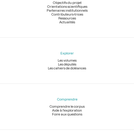
page
Objectifs du projet
Orientations scientifiques
Partenaires institutionnels
Contributeurs-trices
Ressources
Actualités
Explorer
Les volumes
Les députés
Les cahiers de doléances
Comprendre
Comprendre le corpus
Aide à l'exploration
Foire aux questions