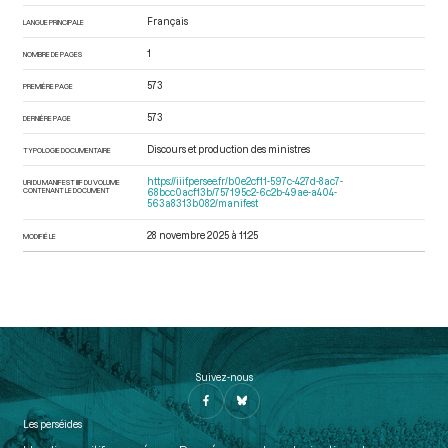
Français
LANGUE PRINCIPALE
1
NOMBRE DE PAGES
573
PREMIÈRE PAGE
573
DERNIÈRE PAGE
Discours et production des ministres
TYPOLOGIE DOCUMENTAIRE
https://iiif.persee.fr/b0e2cf11-597c-427d-8ac7-
URI DU MANIFEST IIIF DU VOLUME
CONTENANT LE DOCUMENT
68bcc0acf13b/757195c2-6c2b-49ae-a404-
563a8313b082/manifest
28 novembre 2025 à 11:25
MODIFIÉ LE
Suivez-nous
Les perséides