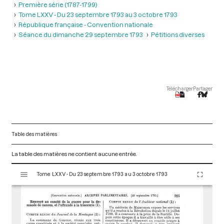
Première série (1787-1799)
Tome LXXV - Du 23 septembre 1793 au 3 octobre 1793
République française - Convention nationale
Séance du dimanche 29 septembre 1793
Pétitions diverses
Télécharger
Partager
Table des matières
La table des matières ne contient aucune entrée.
V
Tome LXXV - Du 23 septembre 1793 au 3 octobre 1793
i
s
u
a
l