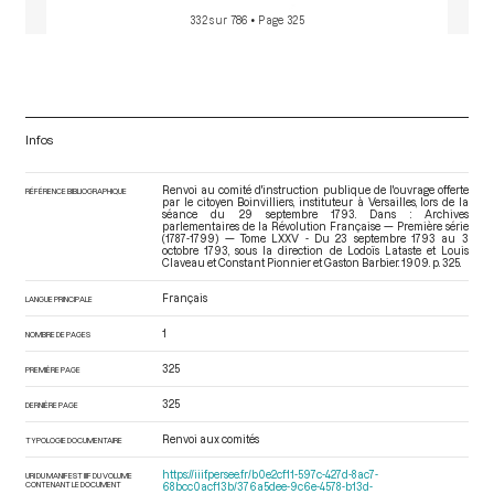
332 sur 786
• Page 325
Infos
Renvoi au comité d'instruction publique de l'ouvrage offerte
RÉFÉRENCE BIBLIOGRAPHIQUE
par le citoyen Boinvilliers, instituteur à Versailles, lors de la
séance du 29 septembre 1793. Dans : Archives
parlementaires de la Révolution Française — Première série
(1787-1799) — Tome LXXV - Du 23 septembre 1793 au 3
octobre 1793
, sous la direction de Lodoïs Lataste et Louis
Claveau et Constant Pionnier et Gaston Barbier. 1909. p. 325.
Français
LANGUE PRINCIPALE
1
NOMBRE DE PAGES
325
PREMIÈRE PAGE
325
DERNIÈRE PAGE
Renvoi aux comités
TYPOLOGIE DOCUMENTAIRE
https://iiif.persee.fr/b0e2cf11-597c-427d-8ac7-
URI DU MANIFEST IIIF DU VOLUME
CONTENANT LE DOCUMENT
68bcc0acf13b/376a5dee-9c6e-4578-b13d-