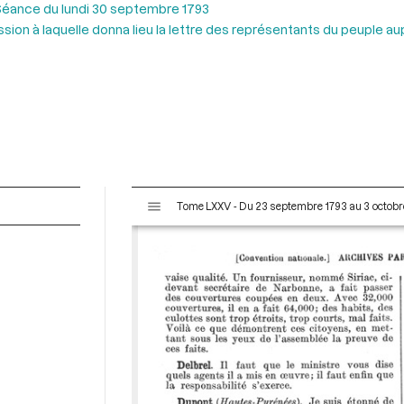
éance du lundi 30 septembre 1793
ion à laquelle donna lieu la lettre des représentants du peuple aup
V
Tome LXXV - Du 23 septembre 1793 au 3 octobr
i
s
u
a
l
i
s
e
u
r