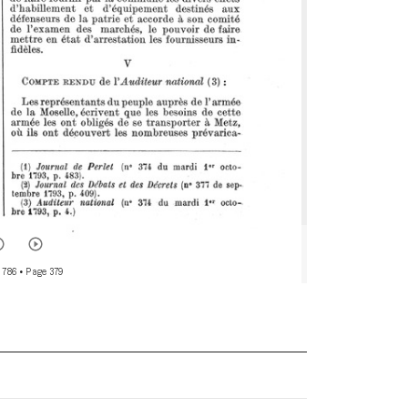
 786
• Page 379