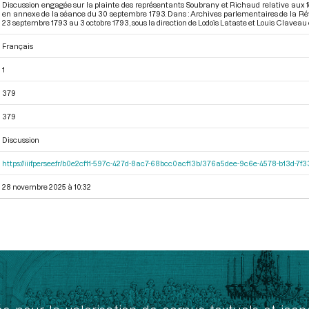
Discussion engagée sur la plainte des représentants Soubrany et Richaud relative aux fou
en annexe de la séance du 30 septembre 1793. Dans : Archives parlementaires de la Ré
23 septembre 1793 au 3 octobre 1793
, sous la direction de Lodoïs Lataste et Louis Claveau
Français
1
379
379
Discussion
https://iiif.persee.fr/b0e2cf11-597c-427d-8ac7-68bcc0acf13b/376a5dee-9c6e-4578-b13d-7f
28 novembre 2025 à 10:32