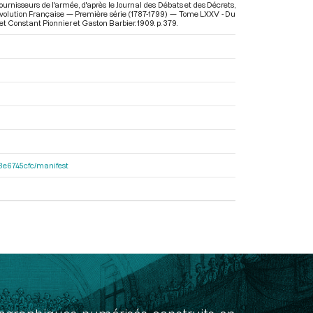
rnisseurs de l'armée, d'après le Journal des Débats et des Décrets,
volution Française — Première série (1787-1799) — Tome LXXV - Du
 et Constant Pionnier et Gaston Barbier. 1909. p. 379.
33e6745cfc/manifest