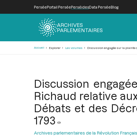
Persée
Portail Persée
Perséides
Data Persée
Blog
ARCHIVES
PARLEMENTAIRES
Fil
Accueil
Explorer
Les volumes
Discussion engagée sur la plainte d
d'Ariane
Discussion engagée
Richaud relative aux
Débats et des Décr
1793
Archives parlementaires de la Révolution Françai