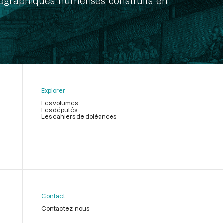
onographiques numérisés construits en
Explorer
Les volumes
Les députés
Les cahiers de doléances
Contact
Contactez-nous