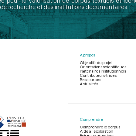
ée pour la valorisation de corpus textuels et ic
de recherche et des institutions documentaires.
À propos
Objectifs du projet
Orientations scientifiques
Partenaires institutionnels
Contributeurs-trices
Ressources
Actualités
Menu
du
pied
de
Comprendre
page
Comprendre le corpus
Aide à l'exploration
Foire aux questions