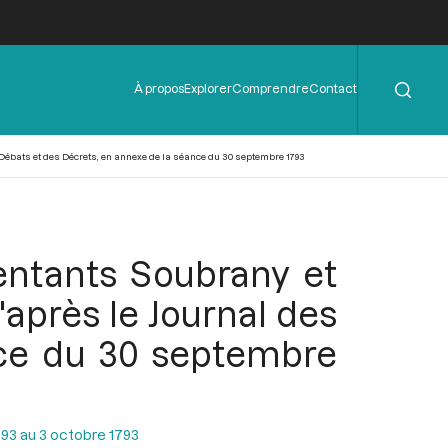
Rechercher
Menu
À propos
Explorer
Comprendre
Contact
de
l'en-
tête
 Débats et des Décrets, en annexe de la séance du 30 septembre 1793
entants Soubrany et
'après le Journal des
nce du 30 septembre
93 au 3 octobre 1793