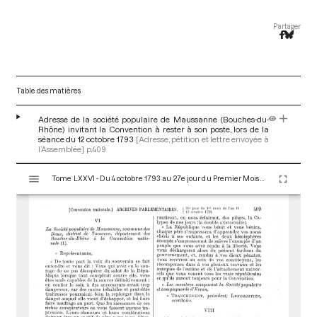
Partager
Table des matières
Adresse de la société populaire de Maussanne (Bouches-du-
Rhône) invitant la Convention à rester à son poste, lors de la
séance du 12 octobre 1793
[Adresse, pétition et lettre envoyée à
l’Assemblée]
p.409
V
Tome LXXVI - Du 4 octobre 1793 au 27e jour du Premier Mois de l'An II (Vendredi 18 Octobre 1793)
i
s
u
a
l
i
s
e
u
r