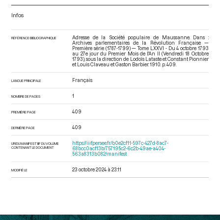
Infos
Adresse de la Société populaire de Maussanne. Dans :
RÉFÉRENCE BIBLIOGRAPHIQUE
Archives parlementaires de la Révolution Française —
Première série (1787-1799) — Tome LXXVI - Du 4 octobre 1793
au 27e jour du Premier Mois de l'An II (Vendredi 18 Octobre
1793)
, sous la direction de Lodoïs Lataste et Constant Pionnier
et Louis Claveau et Gaston Barbier. 1910. p. 409.
Français
LANGUE PRINCIPALE
1
NOMBRE DE PAGES
409
PREMIÈRE PAGE
409
DERNIÈRE PAGE
https://iiif.persee.fr/b0e2cf11-597c-427d-8ac7-
URI DU MANIFEST IIIF DU VOLUME
CONTENANT LE DOCUMENT
68bcc0acf13b/757195c2-6c2b-49ae-a404-
563a8313b082/manifest
23 octobre 2024 à 23:11
MODIFIÉ LE