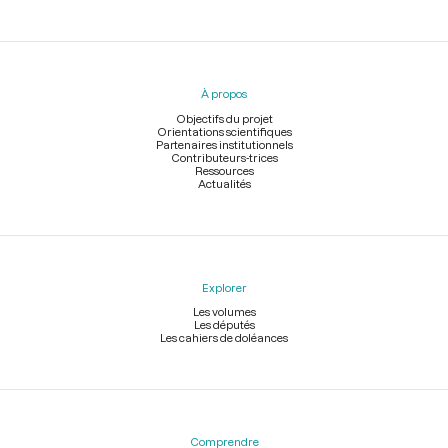
Menu
du
pied
À propos
de
page
Objectifs du projet
Orientations scientifiques
Partenaires institutionnels
Contributeurs-trices
Ressources
Actualités
Explorer
Les volumes
Les députés
Les cahiers de doléances
Comprendre