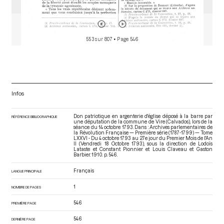
553 sur 807
• Page 546
Infos
Don patriotique en argenterie d'église déposé à la barre par
RÉFÉRENCE BIBLIOGRAPHIQUE
une députation de la commune de Vire (Calvados), lors de la
séance du 14 octobre 1793. Dans : Archives parlementaires de
la Révolution Française — Première série (1787-1799) — Tome
LXXVI - Du 4 octobre 1793 au 27e jour du Premier Mois de l'An
II (Vendredi 18 Octobre 1793)
, sous la direction de Lodoïs
Lataste et Constant Pionnier et Louis Claveau et Gaston
Barbier. 1910. p. 546.
Français
LANGUE PRINCIPALE
1
NOMBRE DE PAGES
546
PREMIÈRE PAGE
546
DERNIÈRE PAGE