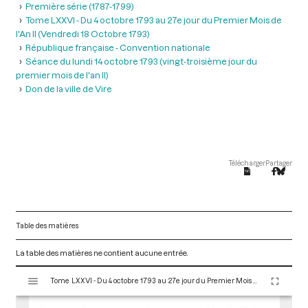
Première série (1787-1799)
Tome LXXVI - Du 4 octobre 1793 au 27e jour du Premier Mois de
l'An II (Vendredi 18 Octobre 1793)
République française - Convention nationale
Séance du lundi 14 octobre 1793 (vingt-troisième jour du
premier mois de l'an II)
Don de la ville de Vire
Télécharger
Partager
Table des matières
La table des matières ne contient aucune entrée.
V
Tome LXXVI - Du 4 octobre 1793 au 27e jour du Premier Mois de l'An II (Vendredi 18 Octobre 1793)
i
s