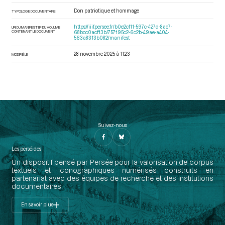
Don patriotique et hommage
TYPOLOGIE DOCUMENTAIRE
https://iiif.persee.fr/b0e2cf11-597c-427d-8ac7-
URI DU MANIFEST IIIF DU VOLUME
CONTENANT LE DOCUMENT
68bcc0acf13b/757195c2-6c2b-49ae-a404-
563a8313b082/manifest
28 novembre 2025 à 11:23
MODIFIÉ LE
Suivez-nous
Les perséides
Un dispositif pensé par Persée pour la valorisation de corpus
textuels et iconographiques numérisés construits en
partenariat avec des équipes de recherche et des institutions
documentaires.
En savoir plus