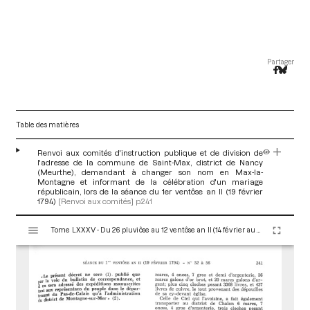
Partager
Table des matières
Renvoi aux comités d'instruction publique et de division de
l'adresse de la commune de Saint-Max, district de Nancy
(Meurthe), demandant à changer son nom en Max-la-
Montagne et informant de la célébration d'un mariage
républicain, lors de la séance du 1er ventôse an II (19 février
1794)
[Renvoi aux comités]
p.241
V
Tome LXXXV - Du 26 pluviôse au 12 ventôse an II (14 février au 2 mars 1794)
i
s
u
a
l
i