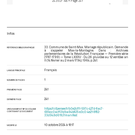
243 sur 746
• Page 241
Infos
33. Commune de Saint-Max. Mariage républicain. Demande
RÉFÉRENCE BIBLIOGRAPHIQUE
à s’appeler Max-la-Montagne. Dans : Archives
parlementaires de la Révolution Française — Première série
(1787-1799) — Tome LXXXV - Du 26 pluviôse au 12 ventôse an
II (14 février au 2 mars 1794)
. 1964. p. 241.
Français
LANGUE PRINCIPALE
1
NOMBRE DE PAGES
241
PREMIÈRE PAGE
241
DERNIÈRE PAGE
https://iiif.persee.fr/b0e2cf11-597c-427d-8ac7-
URI DU MANIFEST IIIF DU VOLUME
CONTENANT LE DOCUMENT
68bcc0acf13b/ba94b825-e3c0-4e21-8f82-
33d949d61fc7/manifest
10 octobre 2024 à 18:17
MODIFIÉ LE