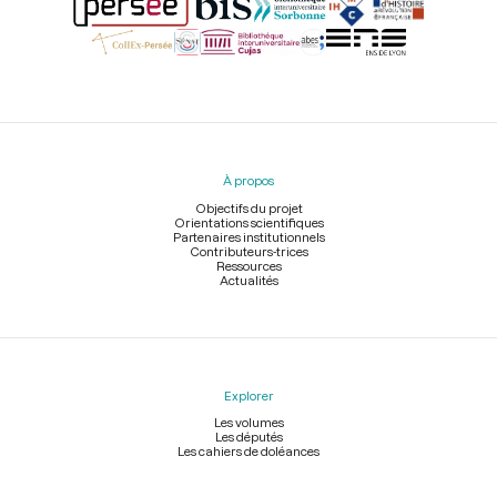
Menu
du
pied
À propos
de
page
Objectifs du projet
Orientations scientifiques
Partenaires institutionnels
Contributeurs-trices
Ressources
Actualités
Explorer
Les volumes
Les députés
Les cahiers de doléances