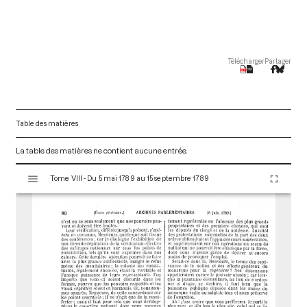
Télécharger
Partager
Table des matières
La table des matières ne contient aucune entrée.
V
Tome VIII - Du 5 mai 1789 au 15 septembre 1789
i
s
u
a
l
i
s
e
u
r