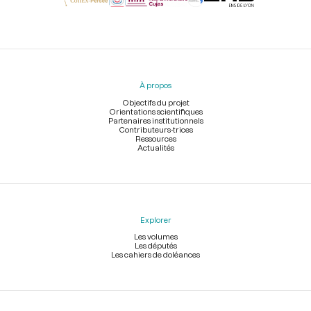
Menu
du
pied
À propos
de
page
Objectifs du projet
Orientations scientifiques
Partenaires institutionnels
Contributeurs-trices
Ressources
Actualités
Explorer
Les volumes
Les députés
Les cahiers de doléances