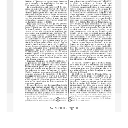
M
i
r
a
d
o
r
149 sur 800
• Page 80