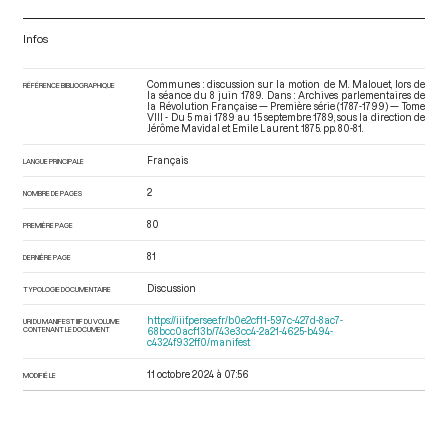
Infos
Communes : discussion sur la motion de M. Malouet, lors de
RÉFÉRENCE BIBLIOGRAPHIQUE
la séance du 8 juin 1789. Dans : Archives parlementaires de
la Révolution Française — Première série (1787-1799) — Tome
VIII - Du 5 mai 1789 au 15 septembre 1789
, sous la direction de
Jérôme Mavidal et Emile Laurent. 1875. pp. 80-81.
Français
LANGUE PRINCIPALE
2
NOMBRE DE PAGES
80
PREMIÈRE PAGE
81
DERNIÈRE PAGE
Discussion
TYPOLOGIE DOCUMENTAIRE
https://iiif.persee.fr/b0e2cf11-597c-427d-8ac7-
URI DU MANIFEST IIIF DU VOLUME
CONTENANT LE DOCUMENT
68bcc0acf13b/743e3cc4-2a21-4625-b494-
c4324f932ff0/manifest
11 octobre 2024 à 07:56
MODIFIÉ LE