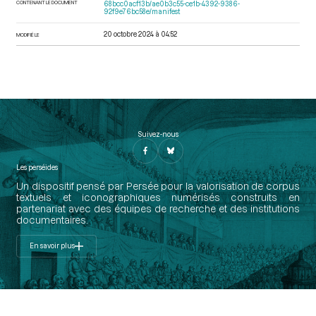
CONTENANT LE DOCUMENT
68bcc0acf13b/ae0b3c55-ce1b-4392-9386-
92f9e76bc58e/manifest
20 octobre 2024 à 04:52
MODIFIÉ LE
Suivez-nous
Les perséides
Un dispositif pensé par Persée pour la valorisation de corpus
textuels et iconographiques numérisés construits en
partenariat avec des équipes de recherche et des institutions
documentaires.
En savoir plus