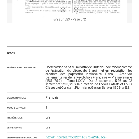
579 sur 823
• Page 572
Infos
Décret ordonnant au ministre de l’Intérieur de rendre compte
RÉFÉRENCE BIBLIOGRAPHIQUE
de l’exécution du décret du 8 qui met en réquisition les
ouvriers des papeteries nationales. Dans : Archives
parlementaires de la Révolution Française — Première série
(1787-1799) — Tome LXXIV - Du 12 septembre 1793 au 22
septembre 1793
, sous la direction de Lodoïs Lataste et Louis
Claveau et Constant Pionnier et Gaston Barbier. 1909. p. 572.
Français
LANGUE PRINCIPALE
1
NOMBRE DE PAGES
572
PREMIÈRE PAGE
572
DERNIÈRE PAGE
https://iiif.persee.fr/b0e2cf11-597c-427d-8ac7-
URI DU MANIFEST IIIF DU VOLUME