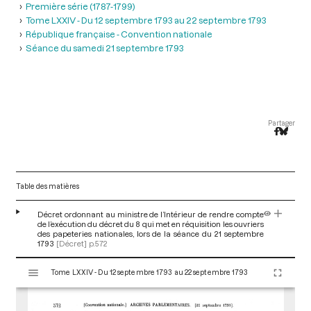
Première série (1787-1799)
Tome LXXIV - Du 12 septembre 1793 au 22 septembre 1793
République française - Convention nationale
Séance du samedi 21 septembre 1793
Partager
Table des matières
Décret ordonnant au ministre de l’Intérieur de rendre compte
de l’exécution du décret du 8 qui met en réquisition les ouvriers
des papeteries nationales, lors de la séance du 21 septembre
1793
[Décret]
p.572
V
Tome LXXIV - Du 12 septembre 1793 au 22 septembre 1793
i
s
u