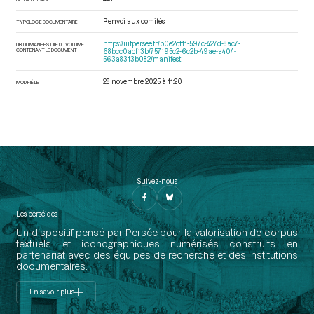
Renvoi aux comités
TYPOLOGIE DOCUMENTAIRE
https://iiif.persee.fr/b0e2cf11-597c-427d-8ac7-
URI DU MANIFEST IIIF DU VOLUME
CONTENANT LE DOCUMENT
68bcc0acf13b/757195c2-6c2b-49ae-a404-
563a8313b082/manifest
28 novembre 2025 à 11:20
MODIFIÉ LE
Suivez-nous
Les perséides
Un dispositif pensé par Persée pour la valorisation de corpus
textuels et iconographiques numérisés construits en
partenariat avec des équipes de recherche et des institutions
documentaires.
En savoir plus