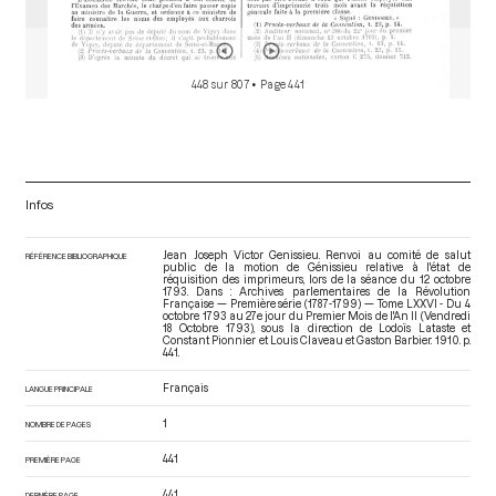
448 sur 807
• Page 441
Infos
Jean Joseph Victor Genissieu. Renvoi au comité de salut
RÉFÉRENCE BIBLIOGRAPHIQUE
public de la motion de Génissieu relative à l'état de
réquisition des imprimeurs, lors de la séance du 12 octobre
1793. Dans : Archives parlementaires de la Révolution
Française — Première série (1787-1799) — Tome LXXVI - Du 4
octobre 1793 au 27e jour du Premier Mois de l'An II (Vendredi
18 Octobre 1793)
, sous la direction de Lodoïs Lataste et
Constant Pionnier et Louis Claveau et Gaston Barbier. 1910. p.
441.
Français
LANGUE PRINCIPALE
1
NOMBRE DE PAGES
441
PREMIÈRE PAGE
441
DERNIÈRE PAGE