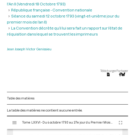
l'An II (Vendredi 18 Octobre 1793)
République française - Convention nationale
Séance du samedi 12 octobre 1793 (vingt-et-unième jour du
premier mois de l’an II)
La Convention décrète qu’il lui sera fait un rapport sur l’état de
réquisition dans lequel se trouvent les imprimeurs
Jean Joseph Victor Genissieu
Télécharger
Partager
Table des matières
La table des matières ne contient aucune entrée.
V
Tome LXXVI - Du 4 octobre 1793 au 27e jour du Premier Mois de l'An II (Vendredi 18 Octobre 1793)
i
s