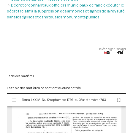
Décret ordonnant aux officiers municipaux de faire exécuter le
décret relatif à la suppression des armoiries et signes de la royauté
dans les églises et dans tous les monuments publics
Télécharger
Partager
Table des matières
La table des matières ne contient aucune entrée.
V
Tome LXXIV - Du 12 septembre 1793 au 22 septembre 1793
i
s
u
a
l
i