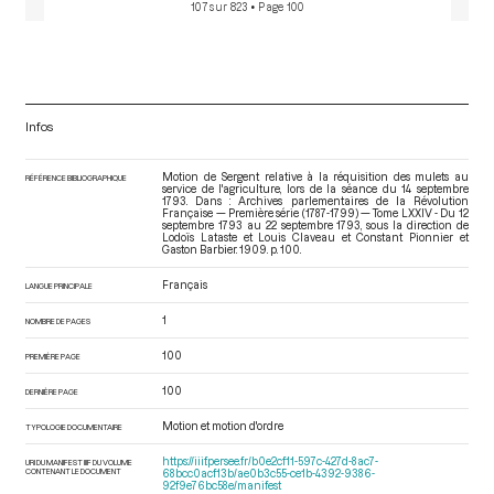
107 sur 823
• Page 100
Infos
Motion de Sergent relative à la réquisition des mulets au
RÉFÉRENCE BIBLIOGRAPHIQUE
service de l'agriculture, lors de la séance du 14 septembre
1793. Dans : Archives parlementaires de la Révolution
Française — Première série (1787-1799) — Tome LXXIV - Du 12
septembre 1793 au 22 septembre 1793
, sous la direction de
Lodoïs Lataste et Louis Claveau et Constant Pionnier et
Gaston Barbier. 1909. p. 100.
Français
LANGUE PRINCIPALE
1
NOMBRE DE PAGES
100
PREMIÈRE PAGE
100
DERNIÈRE PAGE
Motion et motion d'ordre
TYPOLOGIE DOCUMENTAIRE
https://iiif.persee.fr/b0e2cf11-597c-427d-8ac7-
URI DU MANIFEST IIIF DU VOLUME
CONTENANT LE DOCUMENT
68bcc0acf13b/ae0b3c55-ce1b-4392-9386-
92f9e76bc58e/manifest