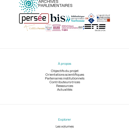
ARCHIVES
PARLEMENTAIRES
Menu
du
pied
À propos
de
page
Objectifs du projet
Orientations scientifiques
Partenaires institutionnels
Contributeurs-trices
Ressources
Actualités
Explorer
Les volumes