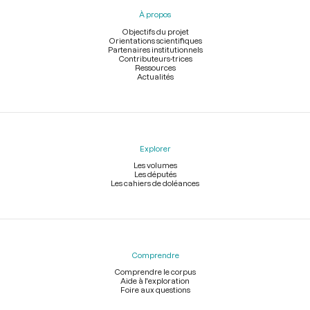
pied
À propos
de
page
Objectifs du projet
Orientations scientifiques
Partenaires institutionnels
Contributeurs-trices
Ressources
Actualités
Explorer
Les volumes
Les députés
Les cahiers de doléances
Comprendre
Comprendre le corpus
Aide à l'exploration
Foire aux questions