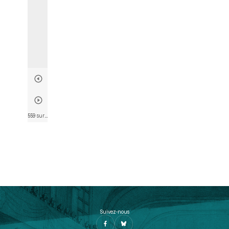
559 sur 807
• Page 552
Suivez-nous