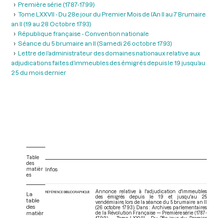
Première série (1787-1799)
Tome LXXVII - Du 28e jour du Premier Mois de l’An II au 7 Brumaire
an II (19 au 28 Octobre 1793)
République française - Convention nationale
Séance du 5 brumaire an II (Samedi 26 octobre 1793)
Lettre de l’administrateur des domaines nationaux relative aux
adjudications faites d’immeubles des émigrés depuis le 19 jusqu’au
25 du mois dernier
Table
des
matièr
Infos
es
Annonce relative à l'adjudication d'immeubles
RÉFÉRENCE BIBLIOGRAPHIQUE
La
des émigrés depuis le 19 et jusqu'au 25
table
vendémiaire, lors de la séance du 5 brumaire an II
des
(26 octobre 1793). Dans : Archives parlementaires
matièr
de la Révolution Française — Première série (1787-