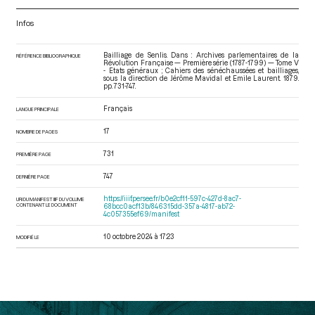
Infos
Bailliage de Senlis. Dans : Archives parlementaires de la
RÉFÉRENCE BIBLIOGRAPHIQUE
Révolution Française — Première série (1787-1799) — Tome V
- Etats généraux ; Cahiers des sénéchaussées et bailliages
,
sous la direction de Jérôme Mavidal et Emile Laurent. 1879.
pp. 731-747.
Français
LANGUE PRINCIPALE
17
NOMBRE DE PAGES
731
PREMIÈRE PAGE
747
DERNIÈRE PAGE
https://iiif.persee.fr/b0e2cf11-597c-427d-8ac7-
URI DU MANIFEST IIIF DU VOLUME
CONTENANT LE DOCUMENT
68bcc0acf13b/846315dd-357a-4817-ab72-
4c057355ef69/manifest
10 octobre 2024 à 17:23
MODIFIÉ LE