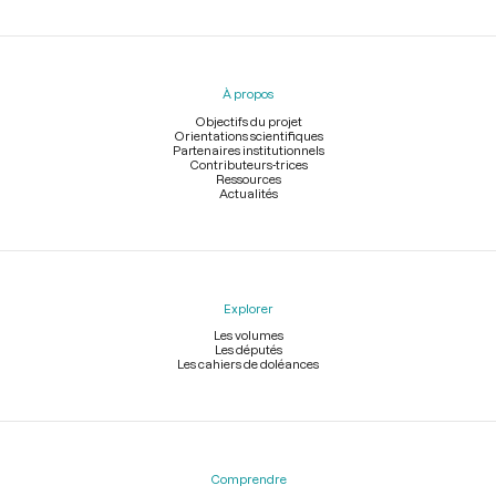
Menu
du
pied
À propos
de
page
Objectifs du projet
Orientations scientifiques
Partenaires institutionnels
Contributeurs-trices
Ressources
Actualités
Explorer
Les volumes
Les députés
Les cahiers de doléances
Comprendre