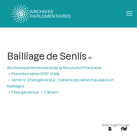
ARCHIVES
PARLEMENTAIRES
Fil
d'Ariane
Bailliage de Senlis
Archives parlementaires de la Révolution Française
Première série (1787-1799)
Tome V - Etats généraux ; Cahiers des sénéchaussées et
bailliages
États généraux
Cahiers
Télécharger
Partager