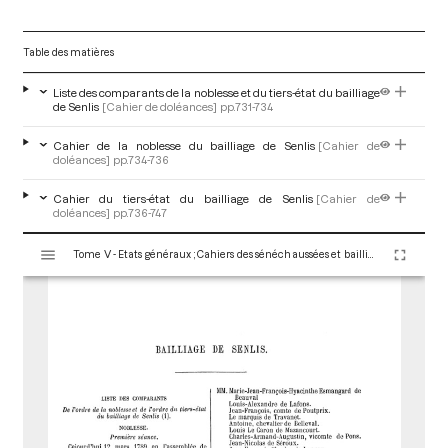
Table des matières
Liste des comparants de la noblesse et du tiers-état du bailliage
de Senlis
[Cahier de doléances]
pp.731-734
Cahier de la noblesse du bailliage de Senlis
[Cahier de
doléances]
pp.734-736
Cahier du tiers-état du bailliage de Senlis
[Cahier de
doléances]
pp.736-747
V
Tome V - Etats généraux ; Cahiers des sénéchaussées et bailliages
i
s
u
a
l
i
s
e
u
r