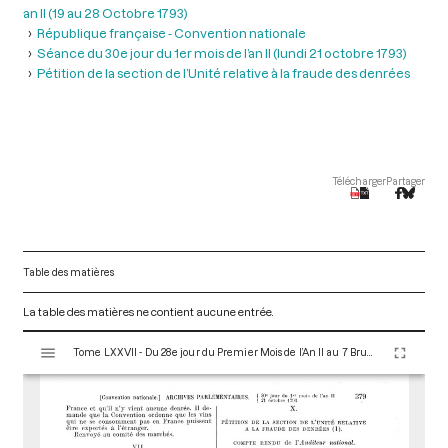
an II (19 au 28 Octobre 1793)
République française - Convention nationale
Séance du 30e jour du 1er mois de l’an II (lundi 21 octobre 1793)
Pétition de la section de l’Unité relative à la fraude des denrées
Télécharger
Partager
Table des matières
La table des matières ne contient aucune entrée.
V
Tome LXXVII - Du 28e jour du Premier Mois de l’An II au 7 Brumaire an II (19 au 28 Octobre 1793)
i
s
u
a
l