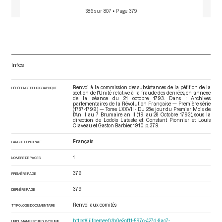
386 sur 807
• Page 379
Infos
Renvoi à la commission des subsistances de la pétition de la
RÉFÉRENCE BIBLIOGRAPHIQUE
section de l'Unité relative à la fraude des denrées, en annexe
de la séance du 21 octobre 1793. Dans : Archives
parlementaires de la Révolution Française — Première série
(1787-1799) — Tome LXXVII - Du 28e jour du Premier Mois de
l’An II au 7 Brumaire an II (19 au 28 Octobre 1793)
, sous la
direction de Lodoïs Lataste et Constant Pionnier et Louis
Claveau et Gaston Barbier. 1910. p. 379.
Français
LANGUE PRINCIPALE
1
NOMBRE DE PAGES
379
PREMIÈRE PAGE
379
DERNIÈRE PAGE
Renvoi aux comités
TYPOLOGIE DOCUMENTAIRE
https://iiif.persee.fr/b0e2cf11-597c-427d-8ac7-
URI DU MANIFEST IIIF DU VOLUME