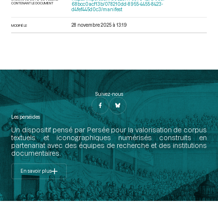
CONTENANT LE DOCUMENT
68bcc0acf13b/078210dd-8955-4455-8423-
d4fef445d0c3/manifest
28 novembre 2025 à 13:19
MODIFIÉ LE
Suivez-nous
Les perséides
Un dispositif pensé par Persée pour la valorisation de corpus
textuels et iconographiques numérisés construits en
partenariat avec des équipes de recherche et des institutions
documentaires.
En savoir plus