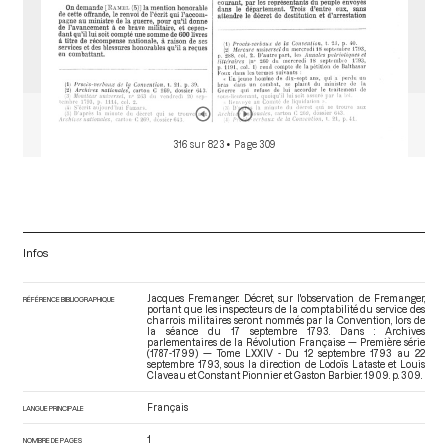
316 sur 823
• Page 309
Infos
Jacques Fremanger. Décret, sur l'observation de Fremanger,
RÉFÉRENCE BIBLIOGRAPHIQUE
portant que les inspecteurs de la comptabilité du service des
charrois militaires seront nommés par la Convention, lors de
la séance du 17 septembre 1793. Dans : Archives
parlementaires de la Révolution Française — Première série
(1787-1799) — Tome LXXIV - Du 12 septembre 1793 au 22
septembre 1793
, sous la direction de Lodoïs Lataste et Louis
Claveau et Constant Pionnier et Gaston Barbier. 1909. p. 309.
Français
LANGUE PRINCIPALE
1
NOMBRE DE PAGES