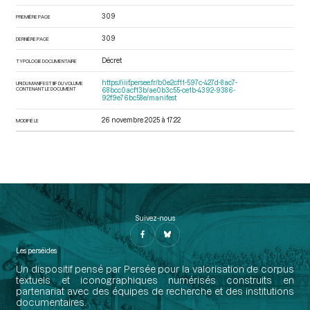
309
PREMIÈRE PAGE
309
DERNIÈRE PAGE
Décret
TYPOLOGIE DOCUMENTAIRE
https://iiif.persee.fr/b0e2cf11-597c-427d-8ac7-
URI DU MANIFEST IIIF DU VOLUME
CONTENANT LE DOCUMENT
68bcc0acf13b/ae0b3c55-ce1b-4392-9386-
92f9e76bc58e/manifest
26 novembre 2025 à 17:22
MODIFIÉ LE
Suivez-nous
Les perséides
Un dispositif pensé par Persée pour la valorisation de corpus
textuels et iconographiques numérisés construits en
partenariat avec des équipes de recherche et des institutions
documentaires.