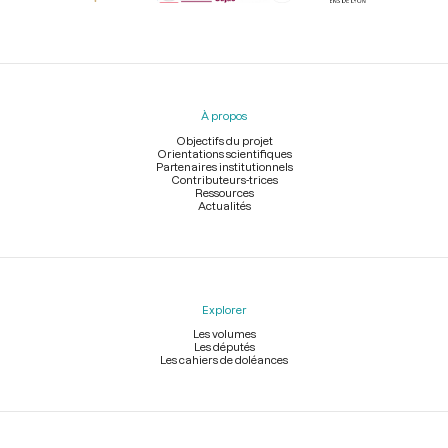
Menu
du
pied
À propos
de
page
Objectifs du projet
Orientations scientifiques
Partenaires institutionnels
Contributeurs-trices
Ressources
Actualités
Explorer
Les volumes
Les députés
Les cahiers de doléances