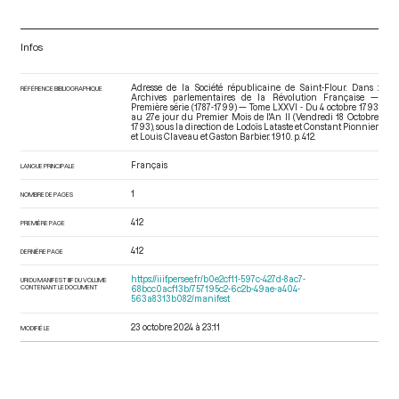
Infos
Adresse de la Société républicaine de Saint-Flour. Dans :
RÉFÉRENCE BIBLIOGRAPHIQUE
Archives parlementaires de la Révolution Française —
Première série (1787-1799) — Tome LXXVI - Du 4 octobre 1793
au 27e jour du Premier Mois de l'An II (Vendredi 18 Octobre
1793)
, sous la direction de Lodoïs Lataste et Constant Pionnier
et Louis Claveau et Gaston Barbier. 1910. p. 412.
Français
LANGUE PRINCIPALE
1
NOMBRE DE PAGES
412
PREMIÈRE PAGE
412
DERNIÈRE PAGE
https://iiif.persee.fr/b0e2cf11-597c-427d-8ac7-
URI DU MANIFEST IIIF DU VOLUME
CONTENANT LE DOCUMENT
68bcc0acf13b/757195c2-6c2b-49ae-a404-
563a8313b082/manifest
23 octobre 2024 à 23:11
MODIFIÉ LE