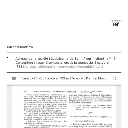
Partager
Table des matières
Adresse de la société républicaine de Saint-Flour invitant la
Convention à rester à son poste, lors de la séance du 12 octobre
1793
[Adresse, pétition et lettre envoyée à l’Assemblée]
p.412
V
Tome LXXVI - Du 4 octobre 1793 au 27e jour du Premier Mois de l'An II (Vendredi 18 Octobre 1793)
i
s
u
a
l
i
s
e
u