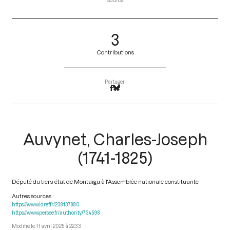
Source
3
Contributions
Partager
Auvynet, Charles-Joseph
(1741-1825)
Député du tiers-état de Montaigu à l'Assemblée nationale constituante
Autres sources
https://www.idref.fr/238137880
https://www.persee.fr/authority/734598
11 avril 2025 à 22:33