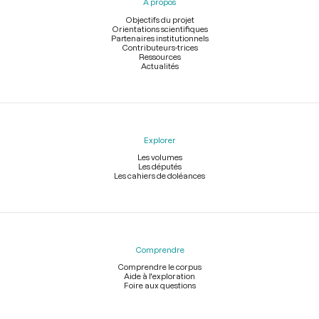
À propos
de
page
Objectifs du projet
Orientations scientifiques
Partenaires institutionnels
Contributeurs-trices
Ressources
Actualités
Explorer
Les volumes
Les députés
Les cahiers de doléances
Comprendre
Comprendre le corpus
Aide à l'exploration
Foire aux questions