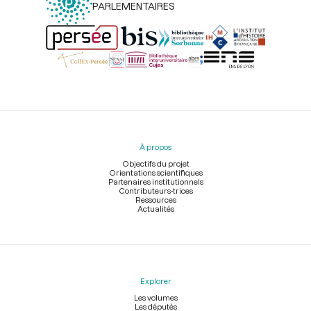
PARLEMENTAIRES
Menu
du
pied
À propos
de
page
Objectifs du projet
Orientations scientifiques
Partenaires institutionnels
Contributeurs-trices
Ressources
Actualités
Explorer
Les volumes
Les députés