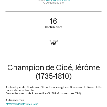
Source
Wikimédia Commons
© Domaine public
16
Contributions
Partager
Champion de Cicé, Jérôme
(1735-1810)
Archevêque de Bordeaux. Député du clergé de Bordeaux à l'Assemblée
nationale constituante
Garde des sceaux de France (5 août 1789 - 21 novembre 1790)
Autres sources
https://www.idref.fr/034536752