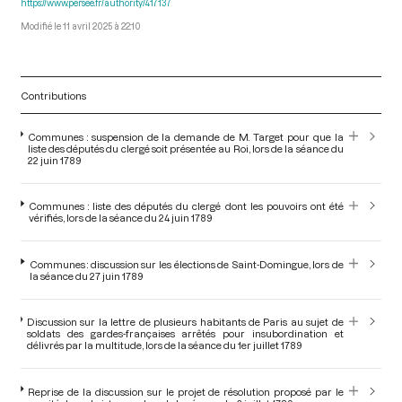
https://www.persee.fr/authority/417137
11 avril 2025 à 22:10
Contributions
Communes : suspension de la demande de M. Target pour que la
liste des députés du clergé soit présentée au Roi, lors de la séance du
22 juin 1789
Communes : liste des députés du clergé dont les pouvoirs ont été
vérifiés, lors de la séance du 24 juin 1789
Communes : discussion sur les élections de Saint-Domingue, lors de
la séance du 27 juin 1789
Discussion sur la lettre de plusieurs habitants de Paris au sujet de
soldats des gardes-françaises arrêtés pour insubordination et
délivrés par la multitude, lors de la séance du 1er juillet 1789
Reprise de la discussion sur le projet de résolution proposé par le