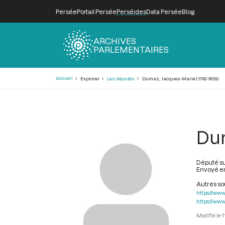
Persée
Portail Persée
Perséides
Data Persée
Blog
ARCHIVES
PARLEMENTAIRES
Fil
Accueil
Explorer
Les députés
Dumaz, Jacques-Marie (1762-1839)
d'Ariane
Dum
Député s
Envoyé en 
Autres s
https://www
https://www
1