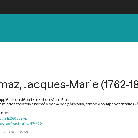
az, Jacques-Marie (1762-1
uppléant du département du Mont-Blanc
mission trois fois à l'armée des Alpes (1ère fois), armée des Alpes et d'Italie (
ources
.idref.fr/260807745
.persee.fr/authority/1574400
1 avril 2025 à 22:56