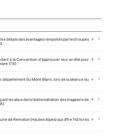
les détails des avantages remportés par les troupes
93
dant à la Convention d'approuver leur arrêté pour
embre 1793
 le département du Mont-Blanc, lors de la séance du
ant les abus dans l’administration des magasins de
793
ne de Remollon (Hautes-Alpes) qui offre 743 livres