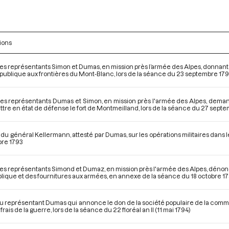
ions
es représentants Simon et Dumas, en mission près l’armée des Alpes, donnant 
épublique aux frontières du Mont-Blanc, lors de la séance du 23 septembre 17
des représentants Dumas et Simon, en mission près l'armée des Alpes, deman
ttre en état de défense le fort de Montmeilland, lors de la séance du 27 sept
 du général Kellermann, attesté par Dumas, sur les opérations militaires dans
bre 1793
des représentants Simond et Dumaz, en mission près l'armée des Alpes, dénonç
blique et des fournitures aux armées, en annexe de la séance du 18 octobre 1
du représentant Dumas qui annonce le don de la société populaire de la commu
 frais de la guerre, lors de la séance du 22 floréal an II (11 mai 1794)