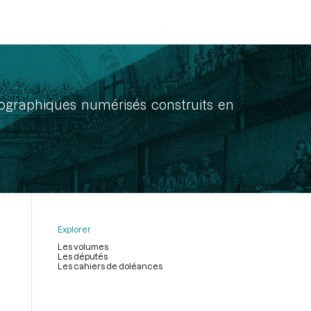
onographiques numérisés construits en
Explorer
Les volumes
Les députés
Les cahiers de doléances