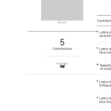
Contribut
Source
Lettre d
de la R
5
Contributions
Lettre 
faire me
Partager
Rapport
10 octo
Lettre 
la Répu
Lettre 
pour les