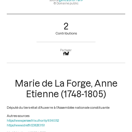
Source
gallica.bnf.fr / BnF
© Domaine public
2
Contributions
Partager
Marie de La Forge, Anne
Etienne (1748-1805)
Député du tiers-état d'Auxerre à l'Assemblée nationale constituante
Autres sources
https://www.persee.fr/authority/696052
https://www.idref.fr/238283151