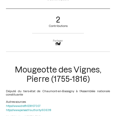
2
Contributions
Partager
Mougeotte des Vignes,
Pierre (1755-1816)
Député du tiers-état de Chaumont-en-Bassigny à l'Assemblée nationale
constituante
Autres sources
https://www.idref.fr/238137007
https://www.persee.fr/authority/606318