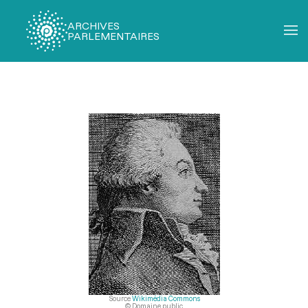
ARCHIVES
PARLEMENTAIRES
Fil
d'Ariane
Source
Wikimédia Commons
© Domaine public