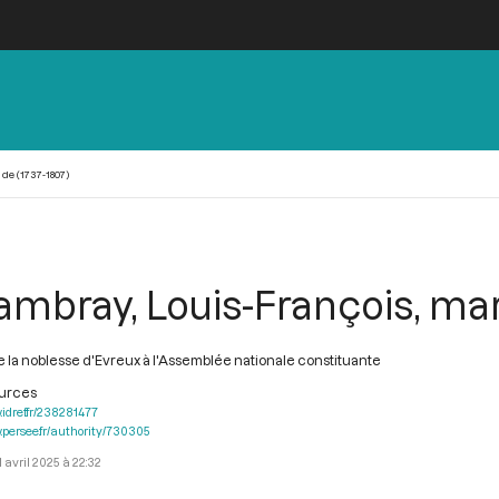
e (1737-1807)
mbray, Louis-François, marq
 la noblesse d'Evreux à l'Assemblée nationale constituante
ources
.idref.fr/238281477
.persee.fr/authority/730305
1 avril 2025 à 22:32