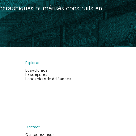
onographiques numérisés construits en
Explorer
Les volumes
Les députés
Les cahiers de doléances
Contact
Contactez-nous