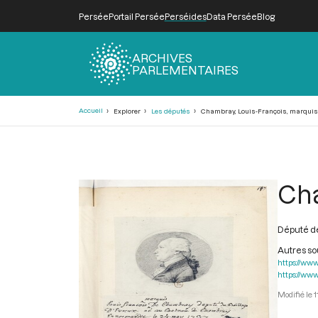
Persée
Portail Persée
Perséides
Data Persée
Blog
ARCHIVES
PARLEMENTAIRES
Fil
Accueil
Explorer
Les députés
Chambray, Louis-François, marquis d
d'Ariane
Cha
Député de
Autres s
https://www
https://www
1