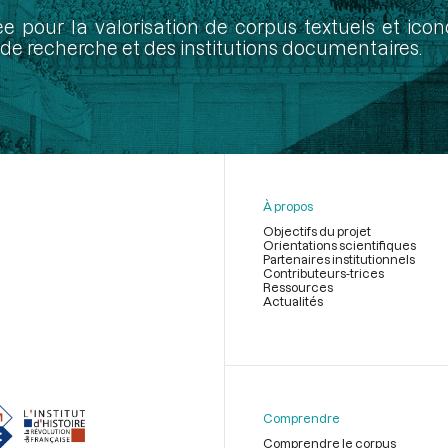
ée pour la valorisation de corpus textuels et ic
de recherche et des institutions documentaires.
À propos
Objectifs du projet
Orientations scientifiques
Partenaires institutionnels
Contributeurs-trices
Ressources
Actualités
Menu
du
pied
de
Comprendre
page
Comprendre le corpus