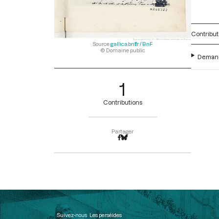
Contribut
Source
gallica.bnf.fr / BnF
© Domaine public
Demande
1
Contributions
Partager
Suivez-nous
Les perséides