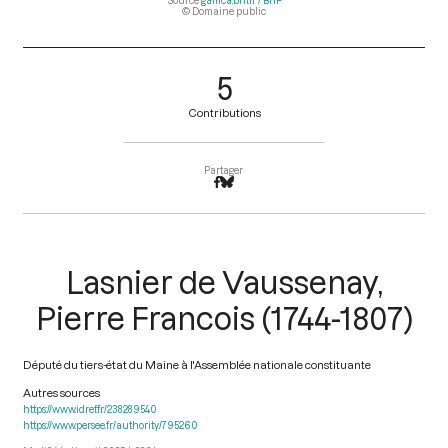
Source
gallica.bnf.fr / BnF
© Domaine public
5
Contributions
Partager
Lasnier de Vaussenay,
Pierre Francois (1744-1807)
Député du tiers-état du Maine à l'Assemblée nationale constituante
Autres sources
https://www.idref.fr/238289540
https://www.persee.fr/authority/795260