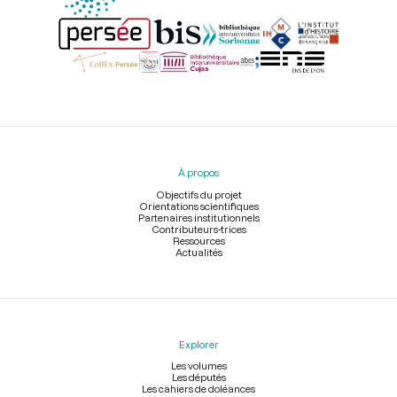
Menu
du
pied
À propos
de
page
Objectifs du projet
Orientations scientifiques
Partenaires institutionnels
Contributeurs-trices
Ressources
Actualités
Explorer
Les volumes
Les députés
Les cahiers de doléances