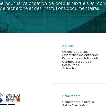
ée pour la valorisation de corpus textuels et ic
de recherche et des institutions documentaires.
À propos
Objectifs du projet
Orientations scientifiques
Partenaires institutionnels
Contributeurs-trices
Ressources
Actualités
Menu
du
pied
de
Comprendre
page
Comprendre le corpus
Aide à l'exploration