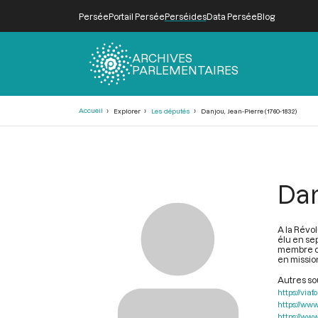
Persée
Portail Persée
Perséides
Data Persée
Blog
ARCHIVES
PARLEMENTAIRES
Fil
Accueil
Explorer
Les députés
Danjou, Jean-Pierre (1760-1832)
d'Ariane
Dan
A la Révo
élu en se
membre d
en mission
Autres s
https://vi
https://www
https://www