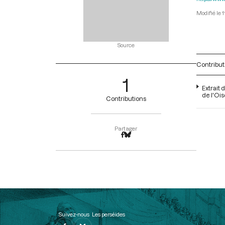
1
Source
Contribut
1
Extrait 
de l'Ois
Contributions
Partager
Suivez-nous
Les perséides