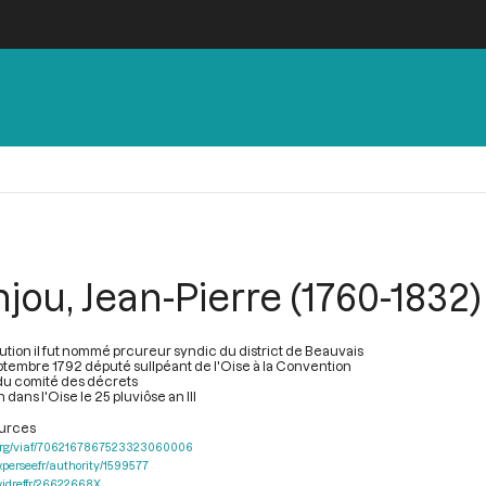
jou, Jean-Pierre (1760-1832)
lution il fut nommé prcureur syndic du district de Beauvais
ptembre 1792 député sullpéant de l'Oise à la Convention
u comité des décrets
 dans l'Oise le 25 pluviôse an III
ources
af.org/viaf/7062167867523323060006
.persee.fr/authority/1599577
.idref.fr/26622668X