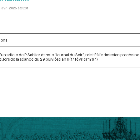
1 avril 2025 à 23:01
ions
d'un article de P. Sablier dans le "Journal du Soir", relatif à l'admission pro
e, lors de la séance du 29 pluviôse an II (17 février 1794)