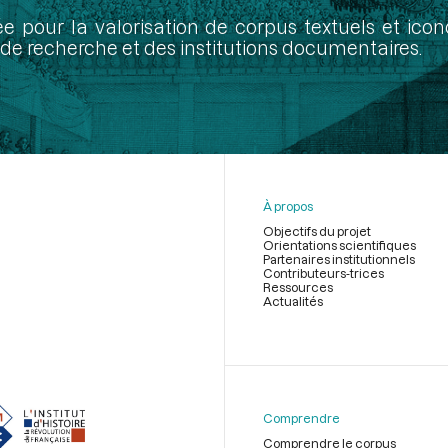
ée pour la valorisation de corpus textuels et ic
de recherche et des institutions documentaires.
À propos
Objectifs du projet
Orientations scientifiques
Partenaires institutionnels
Contributeurs-trices
Ressources
Actualités
Menu
du
pied
de
Comprendre
page
Comprendre le corpus