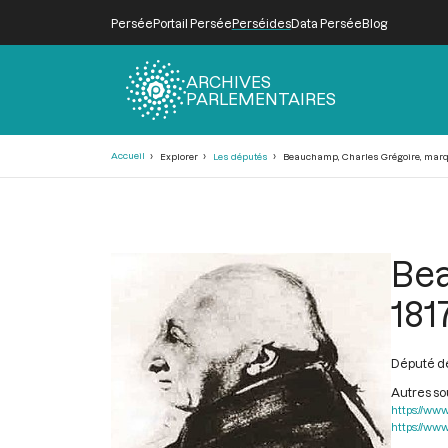
Persée
Portail Persée
Perséides
Data Persée
Blog
ARCHIVES
PARLEMENTAIRES
Fil
Accueil
Explorer
Les députés
Beauchamp, Charles Grégoire, marqui
d'Ariane
Bea
181
Député de
Autres s
https://www
https://www