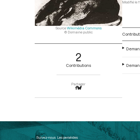
1
Source
Wikimédia Commons
© Domaine public
Contribut
Demande
2
Demande
Contributions
Partager
Suivez-nous
Les perséides