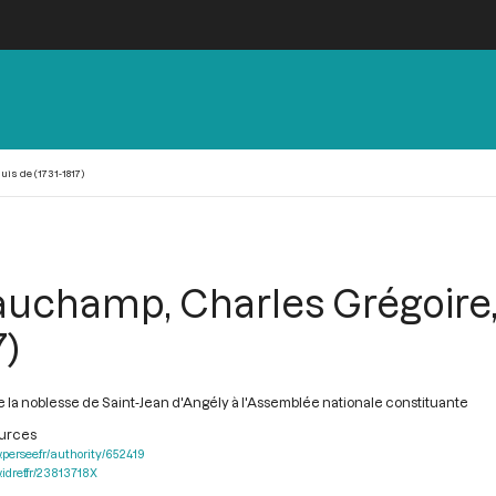
s de (1731-1817)
uchamp, Charles Grégoire, 
7)
 la noblesse de Saint-Jean d'Angély à l'Assemblée nationale constituante
ources
.persee.fr/authority/652419
.idref.fr/23813718X