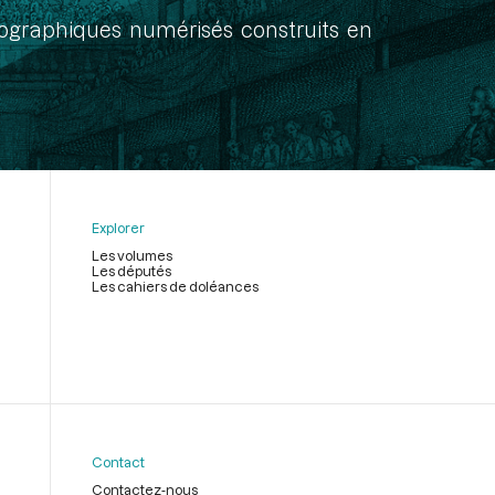
onographiques numérisés construits en
Explorer
Les volumes
Les députés
Les cahiers de doléances
Contact
Contactez-nous