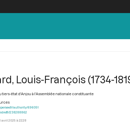
ard, Louis-François (1734-181
 tiers-état d'Anjou à l'Assemblée nationale constituante
ources
.persee.fr/authority/696051
.idref.fr/238288862
1 avril 2025 à 22:28