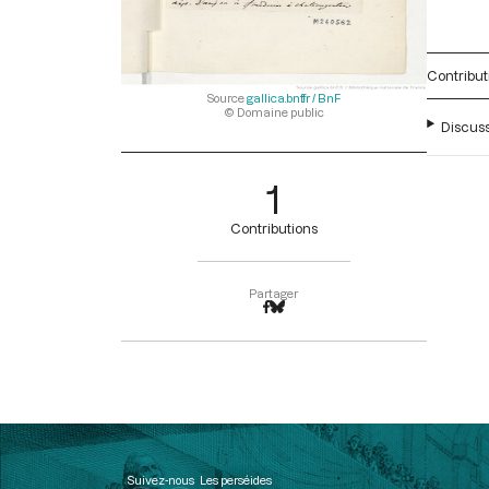
Contribut
Source
gallica.bnf.fr / BnF
© Domaine public
Discuss
1
Contributions
Partager
Suivez-nous
Les perséides