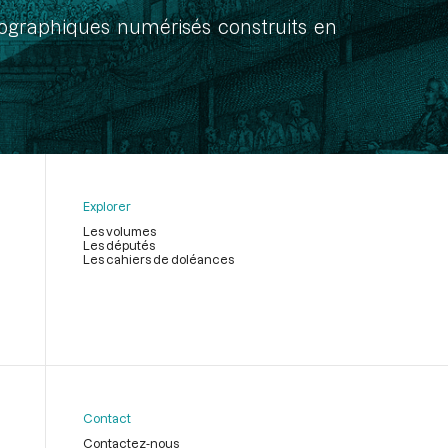
onographiques numérisés construits en
Explorer
Les volumes
Les députés
Les cahiers de doléances
Contact
Contactez-nous