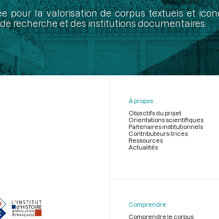
ée pour la valorisation de corpus textuels et ic
de recherche et des institutions documentaires.
À propos
Objectifs du projet
Orientations scientifiques
Partenaires institutionnels
Contributeurs-trices
Ressources
Actualités
Menu
du
pied
de
Comprendre
page
Comprendre le corpus