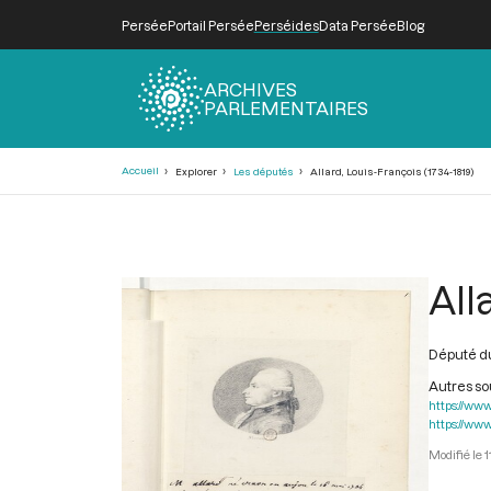
Persée
Portail Persée
Perséides
Data Persée
Blog
ARCHIVES
PARLEMENTAIRES
Fil
Accueil
Explorer
Les députés
Allard, Louis-François (1734-1819)
d'Ariane
All
Député du
Autres s
https://www
https://www
1