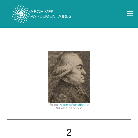
ARCHIVES
PARLEMENTAIRES
Fil
d'Ariane
Source
Assemblée nationale
© Domaine public
2