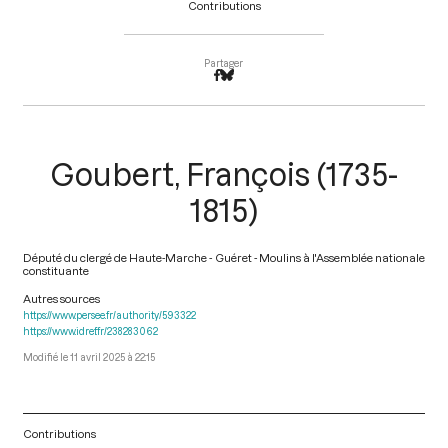
Contributions
Partager
Goubert, François (1735-
1815)
Député du clergé de Haute-Marche - Guéret - Moulins à l'Assemblée nationale
constituante
Autres sources
https://www.persee.fr/authority/593322
https://www.idref.fr/238283062
11 avril 2025 à 22:15
Contributions