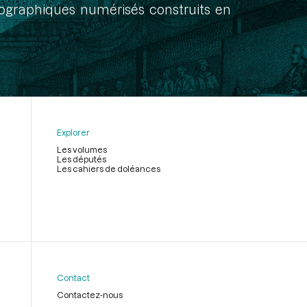
onographiques numérisés construits en
Explorer
Les volumes
Les députés
Les cahiers de doléances
Contact
Contactez-nous