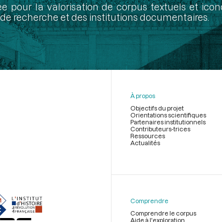
ée pour la valorisation de corpus textuels et ic
de recherche et des institutions documentaires.
À propos
Objectifs du projet
Orientations scientifiques
Partenaires institutionnels
Contributeurs-trices
Ressources
Actualités
Menu
du
pied
de
Comprendre
page
Comprendre le corpus
Aide à l'exploration