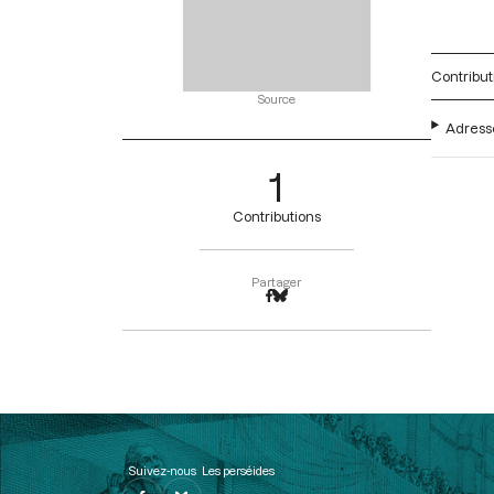
Contribut
Source
Adresse
1
Contributions
Partager
Suivez-nous
Les perséides