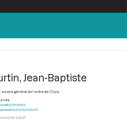
rtin, Jean-Baptiste
, vicaire général de l'ordre de Cluny
ources
.idref.fr/238135969
.persee.fr/authority/402406
1 avril 2025 à 22:07