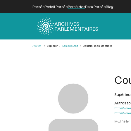
Persée
Portail Persée
Perséides
Data Persée
Blog
ARCHIVES
PARLEMENTAIRES
Fil
Accueil
Explorer
Les députés
Courtin, Jean-Baptiste
d'Ariane
Cou
Supérieur
Autres s
https://www
https://www
1