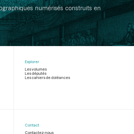
onographiques numérisés construits en
Explorer
Les volumes
Les députés
Les cahiers de doléances
Contact
Contactez-nous