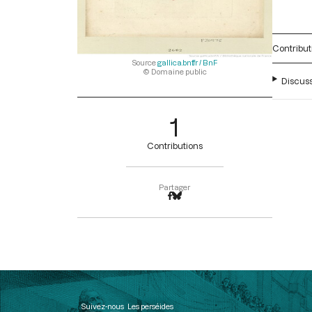
Contribut
Source
gallica.bnf.fr / BnF
© Domaine public
Discuss
1
Contributions
Partager
Suivez-nous
Les perséides