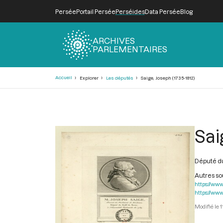
Persée
Portail Persée
Perséides
Data Persée
Blog
ARCHIVES
PARLEMENTAIRES
Fil
Accueil
Explorer
Les députés
Saige, Joseph (1735-1812)
d'Ariane
Sai
Député du
Autres s
https://www
https://www
1