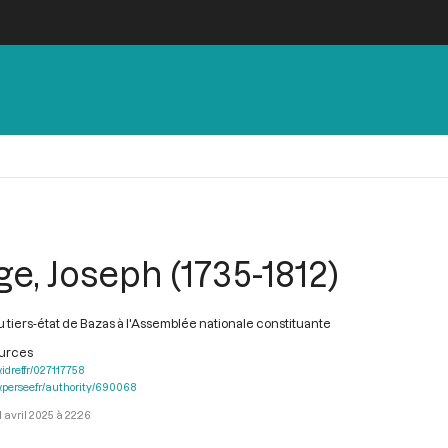
ge, Joseph (1735-1812)
 tiers-état de Bazas à l'Assemblée nationale constituante
ources
.idref.fr/027117758
.persee.fr/authority/690068
1 avril 2025 à 22:26