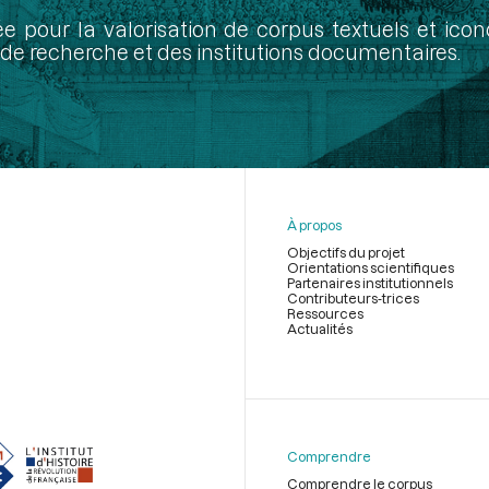
ée pour la valorisation de corpus textuels et ic
de recherche et des institutions documentaires.
À propos
Objectifs du projet
Orientations scientifiques
Partenaires institutionnels
Contributeurs-trices
Ressources
Actualités
Menu
du
pied
de
Comprendre
page
Comprendre le corpus