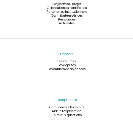
page
Objectifs du projet
Orientations scientifiques
Partenaires institutionnels
Contributeurs-trices
Ressources
Actualités
Explorer
Les volumes
Les députés
Les cahiers de doléances
Comprendre
Comprendre le corpus
Aide à l'exploration
Foire aux questions