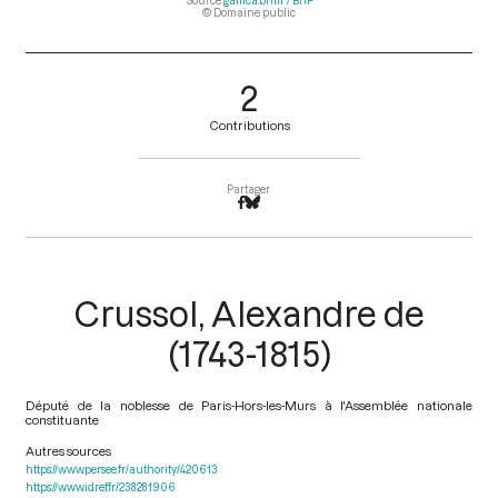
Source
gallica.bnf.fr / BnF
© Domaine public
2
Contributions
Partager
Crussol, Alexandre de
(1743-1815)
Député de la noblesse de Paris-Hors-les-Murs à l'Assemblée nationale
constituante
Autres sources
https://www.persee.fr/authority/420613
https://www.idref.fr/238281906