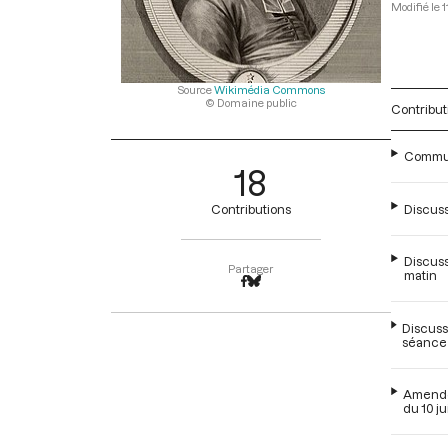
1
Source
Wikimédia Commons
© Domaine public
Contribut
Commune
18
Discuss
Contributions
Discuss
Partager
matin
Discussi
séance 
Amendem
du 10 j