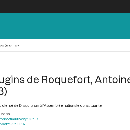
ce (1732-1793)
gins de Roquefort, Antoine
3)
 clergé de Draguignan à l'Assemblée nationale constituante
ources
.persee.fr/authority/593137
.idref.fr/238136817