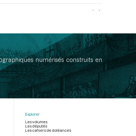
on concernant les dispenses et les empêchements de
lors de la séance du 17 mai 1791
onographiques numérisés construits en
 du deuxième paragraphe de l’article 1er relatif aux
Explorer
Les volumes
Les députés
Les cahiers de doléances