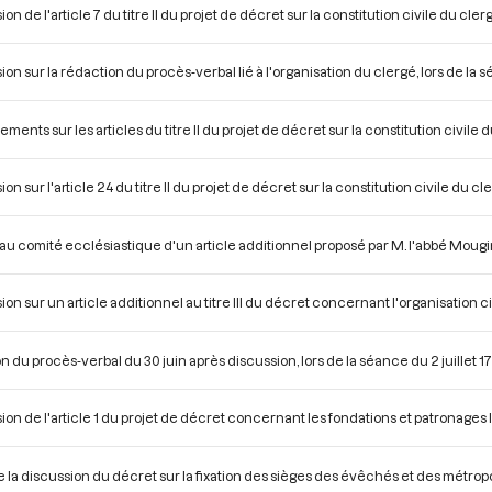
on de l'article 7 du titre II du projet de décret sur la constitution civile du cle
ion sur la rédaction du procès-verbal lié à l'organisation du clergé, lors de la 
ents sur les articles du titre II du projet de décret sur la constitution civile d
on sur l'article 24 du titre II du projet de décret sur la constitution civile du cl
au comité ecclésiastique d'un article additionnel proposé par M. l'abbé Mougin
ion sur un article additionnel au titre III du décret concernant l'organisation ci
n du procès-verbal du 30 juin après discussion, lors de la séance du 2 juillet 1
ion de l'article 1 du projet de décret concernant les fondations et patronages la
e la discussion du décret sur la fixation des sièges des évêchés et des métropol