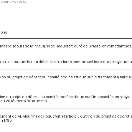
1 avril 2025 à 22:15
ions
s : discours de M. Mougins de Roquefort, curé de Grasse, en remettant ses po
ion sur les questions à débattre en priorité concernant les ordres religieux du
ion du projet de décret du comité ecclésiastique sur le traitement à faire au
on du projet de décret du comité ecclésiastique sur l'incapacité des religieux
du 20 février 1790 au matin
ent de M. Mougins de Roquefort à l'article 5 du titre II du projet de décret su
uin 1790