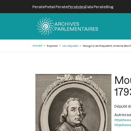
Persée
Portail Persée
Perséides
Data Persée
Blog
ARCHIVES
PARLEMENTAIRES
Fil
Accueil
Explorer
Les députés
Mougins de Roquefort, Antoine Bonifa
d'Ariane
Mou
179
Député du
Autres s
https://www
https://www