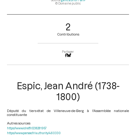
Source
gallica.bnf.fr / BnF
© Domaine public
2
Contributions
Partager
Espic, Jean André (1738-
1800)
Député du tiers-état de Villeneuve-de-Berg à l'Assemblée nationale
constituante
Autres sources
https://www.idref.fr/238281957
https://www.persee.fr/authority/460330