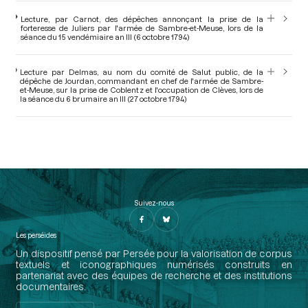
Lecture, par Carnot, des dépêches annonçant la prise de la
forteresse de Juliers par l'armée de Sambre-et-Meuse, lors de la
séance du 15 vendémiaire an III (6 octobre 1794)
Lecture par Delmas, au nom du comité de Salut public, de la
dépêche de Jourdan, commandant en chef de l'armée de Sambre-
et-Meuse, sur la prise de Coblentz et l'occupation de Clèves, lors de
la séance du 6 brumaire an III (27 octobre 1794)
Suivez-nous
Les perséides
Un dispositif pensé par Persée pour la valorisation de corpus
textuels et iconographiques numérisés construits en
partenariat avec des équipes de recherche et des institutions
documentaires.