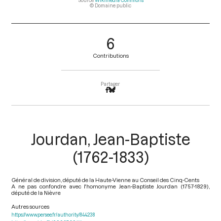
Source
Wikimédia Commons
© Domaine public
6
Contributions
Partager
Jourdan, Jean-Baptiste
(1762-1833)
Général de division, député de la Haute-Vienne au Conseil des Cinq-Cents
A ne pas confondre avec l'homonyme Jean-Baptiste Jourdan (1757-1829),
député de la Nièvre
Autres sources
https://www.persee.fr/authority/844238