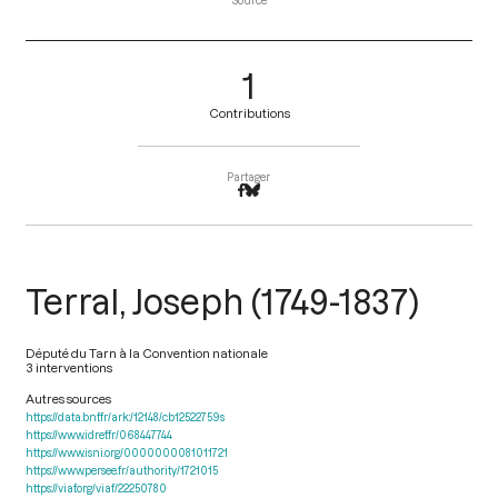
Source
1
Contributions
Partager
Terral, Joseph (1749-1837)
Député du Tarn à la Convention nationale
3 interventions
Autres sources
https://data.bnf.fr/ark:/12148/cb12522759s
https://www.idref.fr/068447744
https://www.isni.org/0000000081011721
https://www.persee.fr/authority/1721015
https://viaf.org/viaf/22250780