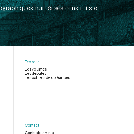
onographiques numérisés construits en
Explorer
Les volumes
Les députés
Les cahiers de doléances
Contact
Contactez-nous