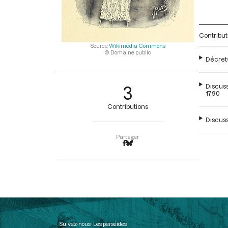
Contribut
Source
Wikimédia Commons
© Domaine public
Décrets
Discuss
3
1790
Contributions
Discussi
Partager
Suivez-nous
Les perséides