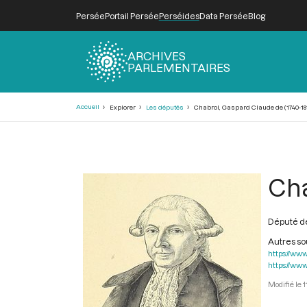
Persée
Portail Persée
Perséides
Data Persée
Blog
ARCHIVES
PARLEMENTAIRES
Fil
Accueil
Explorer
Les députés
Chabrol, Gaspard Claude de (1740-18
d'Ariane
Cha
Député de
Autres s
https://www
https://www
1