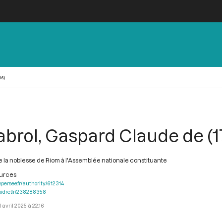
16)
brol, Gaspard Claude de (1
 la noblesse de Riom à l'Assemblée nationale constituante
ources
.persee.fr/authority/612314
.idref.fr/238288358
1 avril 2025 à 22:16