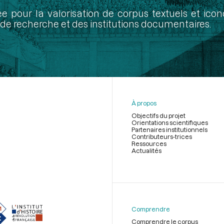
ée pour la valorisation de corpus textuels et ic
de recherche et des institutions documentaires.
À propos
Objectifs du projet
Orientations scientifiques
Partenaires institutionnels
Contributeurs-trices
Ressources
Actualités
Menu
du
pied
de
Comprendre
page
Comprendre le corpus