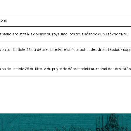
ions
 partiels relatifs à la division du royaume, lors de la séance du 27 février 1790
ion sur l'article 23 du décret, titre IV, relatif au rachat des droits féodaux su
on de l'article 25 du titre IV du projet de décret relatif au rachat des droits fé