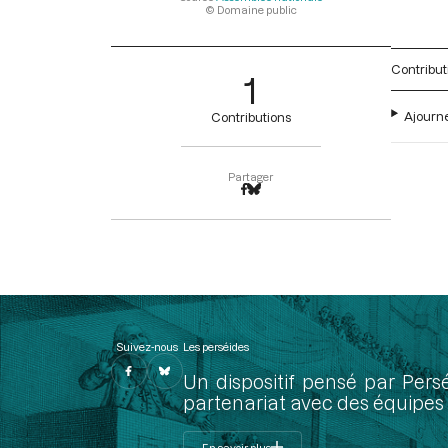
© Domaine public
Contribut
1
Ajourne
Contributions
Partager
Suivez-nous
Les perséides
Un dispositif pensé par Pers
partenariat avec des équipes 
En savoir plus