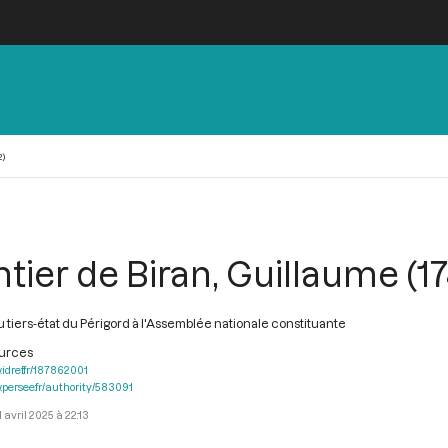
2)
tier de Biran, Guillaume (1
 tiers-état du Périgord à l'Assemblée nationale constituante
ources
.idref.fr/187862001
.persee.fr/authority/583091
1 avril 2025 à 22:13