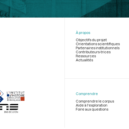
À propos
Objectifs du projet
Orientations scientifiques
Partenaires institutionnels
Contributeurs-trices
Ressources
Actualités
Menu
du
pied
de
Comprendre
page
Comprendre le corpus
Aide à l'exploration
Foire aux questions