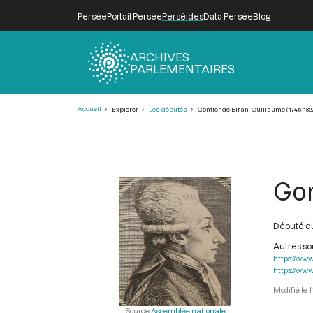
Persée
Portail Persée
Perséides
Data Persée
Blog
ARCHIVES
PARLEMENTAIRES
Fil
Accueil
Explorer
Les députés
Gontier de Biran, Guillaume (1745-182
d'Ariane
Gon
Député du
Autres s
https://www
https://www
1
Source
Assemblée nationale